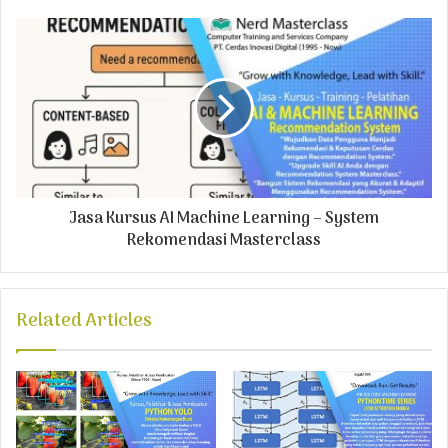
e
s
s
Jasa Kursus AI Machine Learning – System
Rekomendasi Masterclass
Related Articles