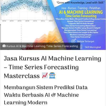
e
m
a
i
l
Kursus AI & Machine Learning Time Series Forecasting
Jasa Kursus AI Machine Learning
– Time Series Forecasting
Masterclass
Membangun Sistem Prediksi Data
Waktu Berbasis AI & Machine
Learning Modern