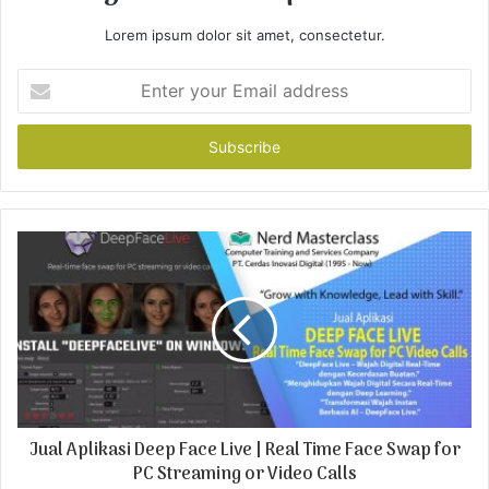
Lorem ipsum dolor sit amet, consectetur.
E
n
t
e
r
y
o
u
r
E
m
a
i
l
a
d
Jual Aplikasi Deep Face Live | Real Time Face Swap for
d
r
PC Streaming or Video Calls