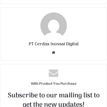
PT Cerdas Inovasi Digital
W
e
b
s
i
t
With Product You Purchase
e
Subscribe to our mailing list to
get the new updates!