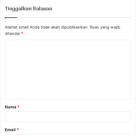
Tinggalkan Balasan
Alamat email Anda tidak akan dipublikasikan.
Ruas yang wajib
ditandai
*
K
o
m
e
n
t
a
Nama
*
r
*
Email
*