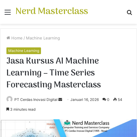
Nerd Masterclass
Menu
S
fo
Home
/
Machine Learning
Machine Learning
Jasa Kursus AI Machine
Learning – Time Series
Forecasting Masterclass
PT Cerdas Inovasi Digital
S
Januari 16, 2026
0
54
e
3 minutes read
n
d
a
n