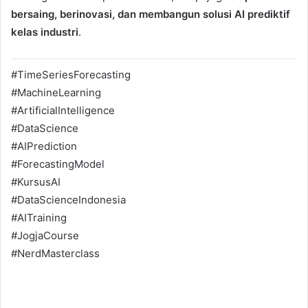
bersaing, berinovasi, dan membangun solusi AI prediktif
kelas industri
.
#TimeSeriesForecasting
#MachineLearning
#ArtificialIntelligence
#DataScience
#AIPrediction
#ForecastingModel
#KursusAI
#DataScienceIndonesia
#AITraining
#JogjaCourse
#NerdMasterclass