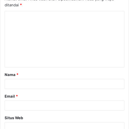
ditandai
*
K
o
m
e
n
t
a
Nama
*
r
*
Email
*
Situs Web