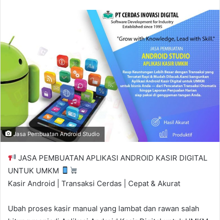
n
d
a
n
e
m
a
i
l
Jasa Pembuatan Android Studio
JASA PEMBUATAN APLIKASI ANDROID KASIR DIGITAL
UNTUK UMKM
Kasir Android | Transaksi Cerdas | Cepat & Akurat
Ubah proses kasir manual yang lambat dan rawan salah