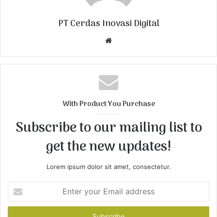
PT Cerdas Inovasi Digital
W
e
b
s
i
t
With Product You Purchase
e
Subscribe to our mailing list to
get the new updates!
Lorem ipsum dolor sit amet, consectetur.
E
n
t
e