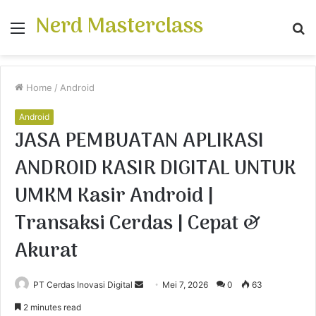
Nerd Masterclass
Menu
S
fo
Home
/
Android
Android
JASA PEMBUATAN APLIKASI
ANDROID KASIR DIGITAL UNTUK
UMKM Kasir Android |
Transaksi Cerdas | Cepat &
Akurat
PT Cerdas Inovasi Digital
S
Mei 7, 2026
0
63
e
2 minutes read