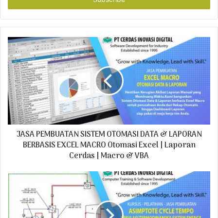
r
y
o
u
r
E
m
a
i
l
a
d
JASA PEMBUATAN SISTEM OTOMASI DATA & LAPORAN
d
r
BERBASIS EXCEL MACRO Otomasi Excel | Laporan
e
Cerdas | Macro & VBA
s
s