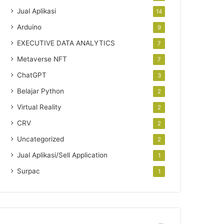
Jual Aplikasi
14
Arduino
9
EXECUTIVE DATA ANALYTICS
7
Metaverse NFT
7
ChatGPT
3
Belajar Python
2
Virtual Reality
2
CRV
2
Uncategorized
2
Jual Aplikasi/Sell Application
1
Surpac
1