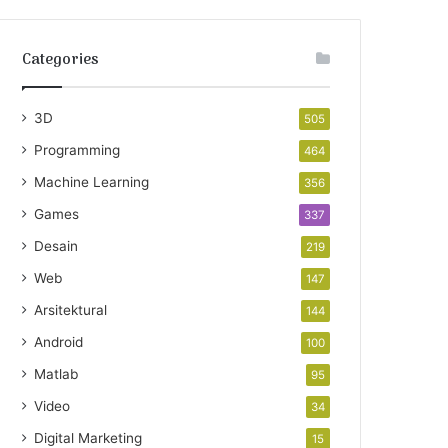
Categories
3D
505
Programming
464
Machine Learning
356
Games
337
Desain
219
Web
147
Arsitektural
144
Android
100
Matlab
95
Video
34
Digital Marketing
15