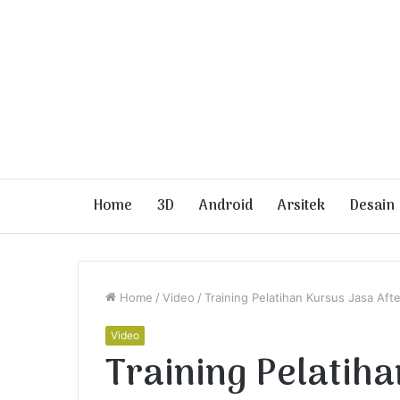
Home
3D
Android
Arsitek
Desain
Home
/
Video
/
Training Pelatihan Kursus Jasa Afte
Video
Training Pelatiha