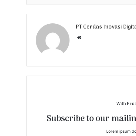
PT Cerdas Inovasi Digit
W
e
b
s
i
t
e
With Pro
Subscribe to our mailing
Lorem ipsum dol