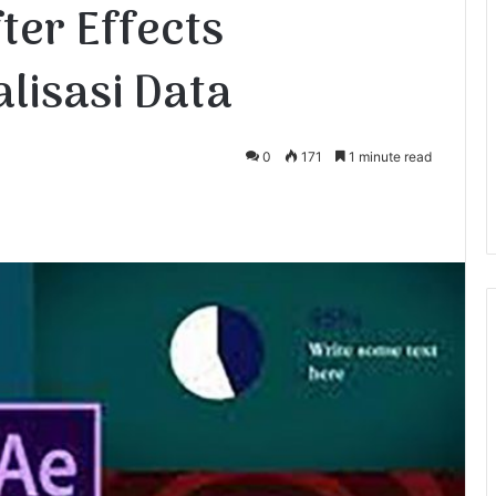
fter Effects
alisasi Data
0
171
1 minute read