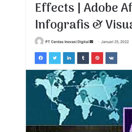
Effects | Adobe A
Infografis & Visu
PT Cerdas Inovasi Digital
S
Januari 25, 2022
e
Facebook
Twitter
LinkedIn
Tumblr
Pinterest
VKontakte
n
d
a
n
e
m
a
i
l