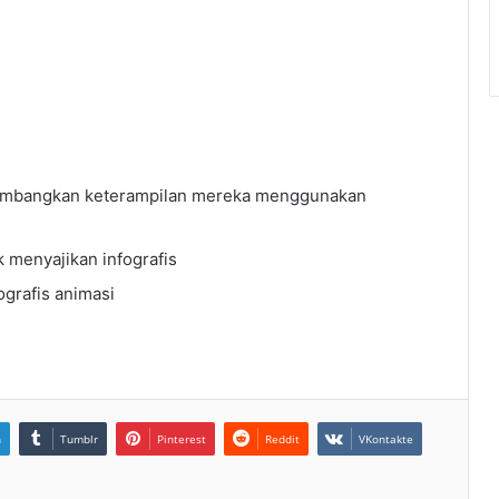
gembangkan keterampilan mereka menggunakan
k menyajikan infografis
ografis animasi
n
Tumblr
Pinterest
Reddit
VKontakte