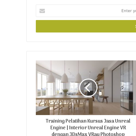
E
n
t
e
r
y
o
u
r
E
m
a
i
l
a
d
d
r
Training Pelatihan Kursus Jasa Unreal
e
Engine | Interior Unreal Engine VR
s
dengan 3DsMax VRay Photoshop
s