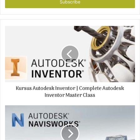
e
r
y
o
u
r
E
m
a
i
l
a
d
Kursus Autodesk Inventor | Complete Autodesk
d
r
Inventor Master Class
e
s
s