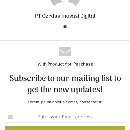
PT Cerdas Inovasi Digital
W
e
b
s
i
t
With Product You Purchase
e
Subscribe to our mailing list to
get the new updates!
Lorem ipsum dolor sit amet, consectetur.
E
n
t