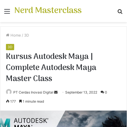
Nerd Masterclass
Menu
S
fo
Home
/
3D
3D
Kursus Autodesk Maya |
Complete Autodesk Maya
Master Class
PT Cerdas Inovasi Digital
S
September 13, 2022
0
e
177
1 minute read
n
d
a
n