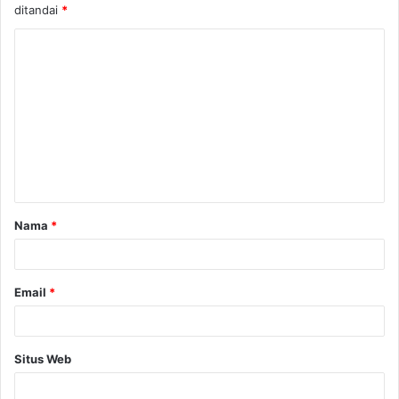
ditandai
*
K
o
m
e
n
t
a
Nama
*
r
*
Email
*
Situs Web