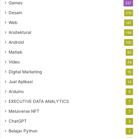
Games
337
Desain
219
Web
147
Arsitektural
144
Android
100
Matlab
95
Video
34
Digital Marketing
15
Jual Aplikasi
14
Arduino
9
EXECUTIVE DATA ANALYTICS
7
Metaverse NFT
7
ChatGPT
3
Belajar Python
2