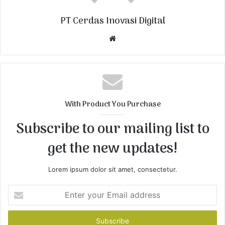
PT Cerdas Inovasi Digital
W
e
b
s
i
t
With Product You Purchase
e
Subscribe to our mailing list to
get the new updates!
Lorem ipsum dolor sit amet, consectetur.
E
n
t
e