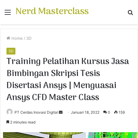
Nerd Masterclass
Menu
S
fo
Home
/
3D
3D
Training Pelatihan Kursus Jasa
Bimbingan Skripsi Tesis
Disertasi Ansys | Menguasai
Ansys CFD Master Class
PT Cerdas Inovasi Digital
S
Januari 18, 2022
0
159
e
2 minutes read
n
d