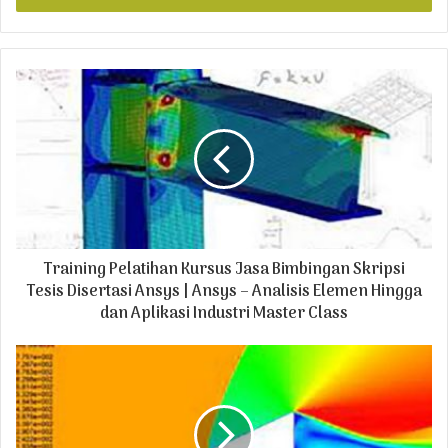
r
y
o
u
r
E
m
a
i
l
a
d
Training Pelatihan Kursus Jasa Bimbingan Skripsi
d
r
Tesis Disertasi Ansys | Ansys – Analisis Elemen Hingga
e
dan Aplikasi Industri Master Class
s
s