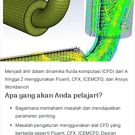
a
n
e
m
a
i
l
Menjadi ahli dalam dinamika fluida komputasi (CFD) dari A
hingga Z menggunakan Fluent, CFX, ICEMCFD, dan Ansys
Workbench
Apa yang akan Anda pelajari?
Bagaimana memahami masalah dan mendapatkan
parameter penting.
Masalah pengaturan menggunakan alat CFD yang
berbeda seperti Fluent, CFX, ICEMCFD, Design