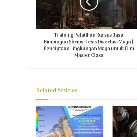
l
a
d
d
r
Training Pelatihan Kursus Jasa
e
Bimbingan Skripsi Tesis Disertasi Maya |
s
Penciptaan Lingkungan Maya untuk Film
s
Master Class
Related Articles