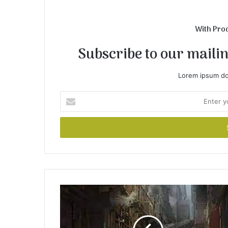
With Pro
Subscribe to our mailing
Lorem ipsum dol
E
n
t
e
r
y
o
u
r
E
m
a
i