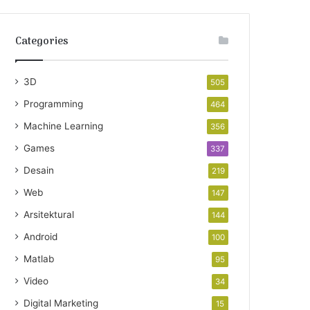
Categories
3D
505
Programming
464
Machine Learning
356
Games
337
Desain
219
Web
147
Arsitektural
144
Android
100
Matlab
95
Video
34
Digital Marketing
15