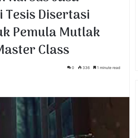
 Tesis Disertasi
uk Pemula Mutlak
aster Class
0
336
1 minute read