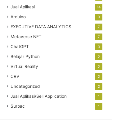
Jual Aplikasi
14
Arduino
9
EXECUTIVE DATA ANALYTICS
7
Metaverse NFT
7
ChatGPT
3
Belajar Python
2
Virtual Reality
2
CRV
2
Uncategorized
2
Jual Aplikasi/Sell Application
1
Surpac
1