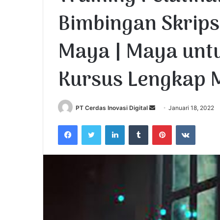
Bimbingan Skripsi
Maya | Maya unt
Kursus Lengkap M
PT Cerdas Inovasi Digital
S
Januari 18, 2022
e
Facebook
Twitter
LinkedIn
Tumblr
Pinterest
VKontakte
n
d
a
n
e
m
a
i