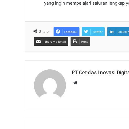
yang ingin mempelajari saluran lengkap 
Share
Facebook
Twitter
LinkedI
Share via Email
Print
PT Cerdas Inovasi Digit
W
e
b
s
i
t
e