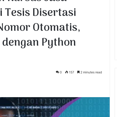
 Tesis Disertasi
Nomor Otomatis,
R dengan Python
0
157
2 minutes read