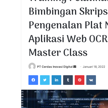
Bimbingan Skripsi
Pengenalan Plat 
Aplikasi Web OC
Master Class
PT Cerdas Inovasi Digital
S
Januari 18, 2022
e
Facebook
Twitter
LinkedIn
Tumblr
Pinterest
VKontakte
n
d
a
n
e
m