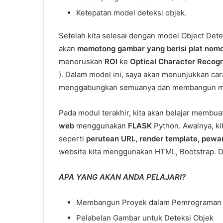
Ketepatan model deteksi objek.
Setelah kita selesai dengan model Object Det
akan
memotong gambar yang berisi plat nom
meneruskan
ROI
ke
Optical Character Recogn
). Dalam model ini, saya akan menunjukkan c
menggabungkan semuanya dan membangun 
Pada modul terakhir, kita akan belajar membu
web
menggunakan
FLASK
Python. Awalnya, ki
seperti
perutean URL, render template, pewar
website kita menggunakan HTML, Bootstrap. De
APA YANG AKAN ANDA PELAJARI?
Membangun Proyek dalam Pemrograman
Pelabelan Gambar untuk Deteksi Objek