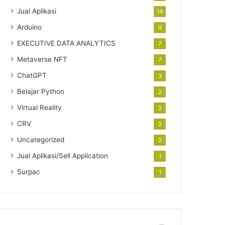
Jual Aplikasi
14
Arduino
9
EXECUTIVE DATA ANALYTICS
7
Metaverse NFT
7
ChatGPT
3
Belajar Python
2
Virtual Reality
2
CRV
2
Uncategorized
2
Jual Aplikasi/Sell Application
1
Surpac
1