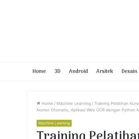
Home
3D
Android
Arsitek
Desain
Home
/
Machine Learning
/
Training Pelatihan Kurs
Nomor Otomatis, Aplikasi Web OCR dengan Python M
Machine Learning
Training Pelatih