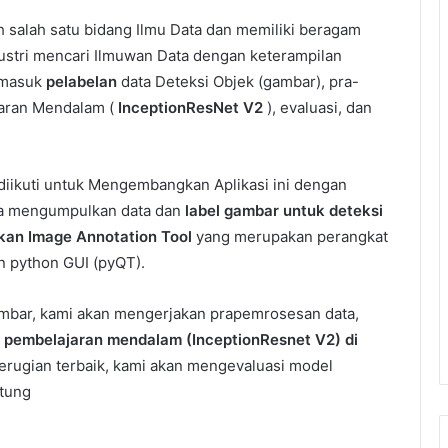
 salah satu bidang Ilmu Data dan memiliki beragam
industri mencari Ilmuwan Data dengan keterampilan
ermasuk
pelabelan
data Deteksi Objek (gambar), pra-
aran Mendalam (
InceptionResNet V2
), evaluasi, dan
diikuti untuk Mengembangkan Aplikasi ini dengan
ra mengumpulkan data dan
label gambar untuk deteksi
kan Image Annotation Tool
yang merupakan perangkat
 python GUI (pyQT).
mbar, kami akan mengerjakan prapemrosesan data,
k pembelajaran mendalam (InceptionResnet V2) di
kerugian terbaik, kami akan mengevaluasi model
itung