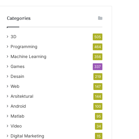
Categories
3D
505
Programming
464
Machine Learning
356
Games
337
Desain
219
Web
147
Arsitektural
144
Android
100
Matlab
95
Video
34
Digital Marketing
15