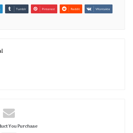
n
Tumblr
Pinterest
Reddit
VKontakte
al
duct You Purchase