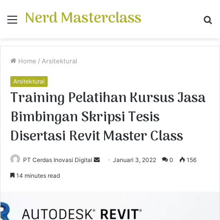
Nerd Masterclass
Menu
S
fo
Home
/
Arsitektural
Arsitektural
Training Pelatihan Kursus Jasa
Bimbingan Skripsi Tesis
Disertasi Revit Master Class
PT Cerdas Inovasi Digital
S
Januari 3, 2022
0
156
e
14 minutes read
n
d
a
n