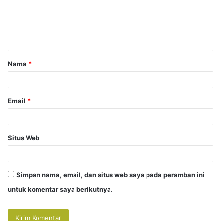
e
n
t
a
Nama
*
r
*
Email
*
Situs Web
Simpan nama, email, dan situs web saya pada peramban ini
untuk komentar saya berikutnya.