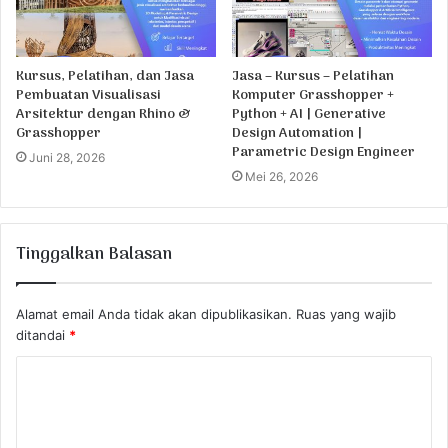
Kursus, Pelatihan, dan Jasa
Jasa – Kursus – Pelatihan
Pembuatan Visualisasi
Komputer Grasshopper +
Arsitektur dengan Rhino &
Python + AI | Generative
Grasshopper
Design Automation |
Parametric Design Engineer
Juni 28, 2026
Mei 26, 2026
Tinggalkan Balasan
Alamat email Anda tidak akan dipublikasikan.
Ruas yang wajib
ditandai
*
K
o
m