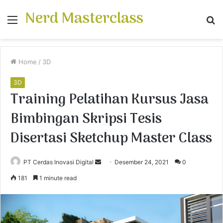
Nerd Masterclass
Menu
S
fo
Home
/
3D
3D
Training Pelatihan Kursus Jasa
Bimbingan Skripsi Tesis
Disertasi Sketchup Master Class
PT Cerdas Inovasi Digital
S
Desember 24, 2021
0
e
181
1 minute read
n
d
a
n