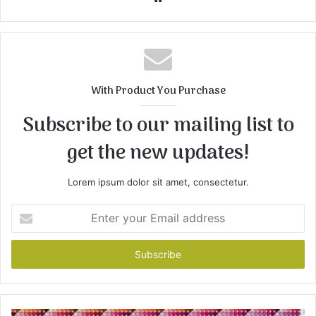
e
b
s
i
t
With Product You Purchase
e
Subscribe to our mailing list to
get the new updates!
Lorem ipsum dolor sit amet, consectetur.
E
n
t
e
r
y
o
u