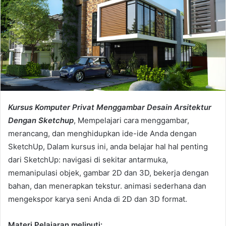
e
m
a
i
l
Kursus Komputer Privat Menggambar Desain Arsitektur
Dengan Sketchup
, Mempelajari cara menggambar,
merancang, dan menghidupkan ide-ide Anda dengan
SketchUp, Dalam kursus ini, anda belajar hal hal penting
dari SketchUp: navigasi di sekitar antarmuka,
memanipulasi objek, gambar 2D dan 3D, bekerja dengan
bahan, dan menerapkan tekstur. animasi sederhana dan
mengekspor karya seni Anda di 2D dan 3D format.
Materi Pelajaran meliputi: