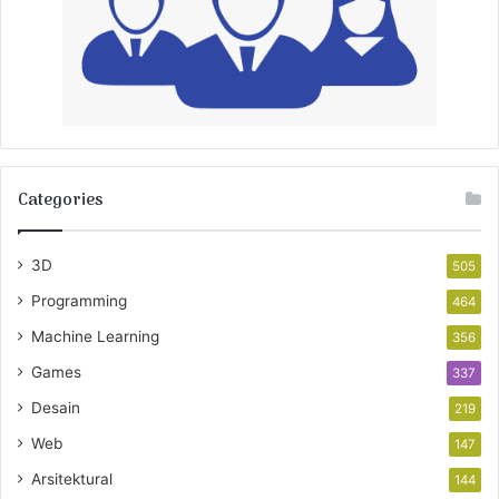
Categories
3D
505
Programming
464
Machine Learning
356
Games
337
Desain
219
Web
147
Arsitektural
144