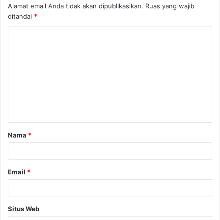
Alamat email Anda tidak akan dipublikasikan.
Ruas yang wajib
ditandai
*
K
o
m
e
n
t
a
Nama
*
r
*
Email
*
Situs Web