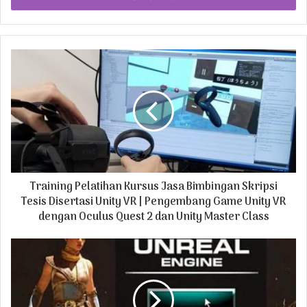
r
y
o
u
r
E
m
a
i
l
a
d
Training Pelatihan Kursus Jasa Bimbingan Skripsi
d
r
Tesis Disertasi Unity VR | Pengembang Game Unity VR
e
dengan Oculus Quest 2 dan Unity Master Class
s
s