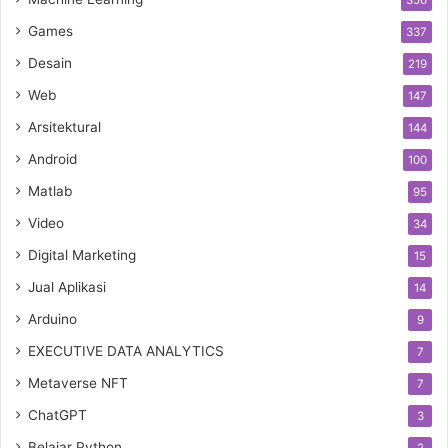
356
Games
337
Desain
219
Web
147
Arsitektural
144
Android
100
Matlab
95
Video
34
Digital Marketing
15
Jual Aplikasi
14
Arduino
9
EXECUTIVE DATA ANALYTICS
7
Metaverse NFT
7
ChatGPT
3
Belajar Python