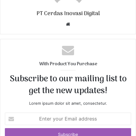
PT Cerdas Inovasi Digital
W
e
b
s
i
t
With Product You Purchase
e
Subscribe to our mailing list to
get the new updates!
Lorem ipsum dolor sit amet, consectetur.
E
n
t
e