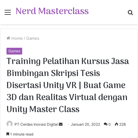
Nerd Masterclass
Menu
S
fo
Home
/
Games
Games
Training Pelatihan Kursus Jasa
Bimbingan Skripsi Tesis
Disertasi Unity VR | Buat Game
3D dan Realitas Virtual dengan
Unity Master Class
PT Cerdas Inovasi Digital
S
Januari 20, 2022
0
228
e
1 minute read