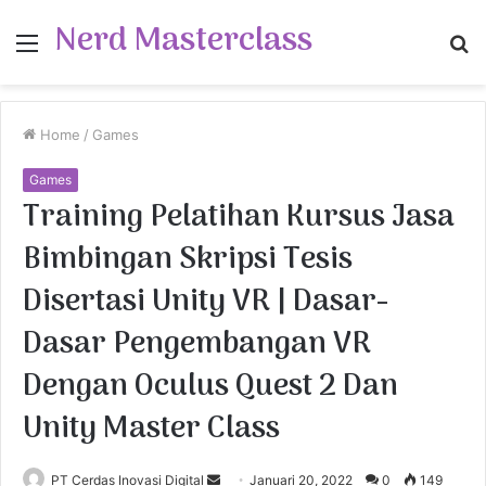
Nerd Masterclass
Menu
S
fo
Home
/
Games
Games
Training Pelatihan Kursus Jasa
Bimbingan Skripsi Tesis
Disertasi Unity VR | Dasar-
Dasar Pengembangan VR
Dengan Oculus Quest 2 Dan
Unity Master Class
PT Cerdas Inovasi Digital
S
Januari 20, 2022
0
149