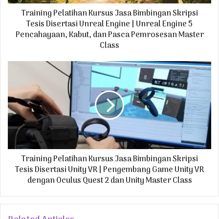
d
Training Pelatihan Kursus Jasa Bimbingan Skripsi
d
r
Tesis Disertasi Unreal Engine | Unreal Engine 5
e
Pencahayaan, Kabut, dan Pasca Pemrosesan Master
s
Class
s
Training Pelatihan Kursus Jasa Bimbingan Skripsi
Tesis Disertasi Unity VR | Pengembang Game Unity VR
dengan Oculus Quest 2 dan Unity Master Class