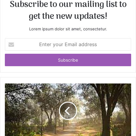
Subscribe to our mailing list to
get the new updates!
Lorem ipsum dolor sit amet, consectetur.
E
n
t
e
r
y
o
u
r
E
m
a
i
l
a