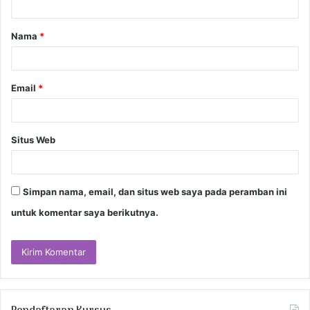
a
Nama
*
r
*
Email
*
Situs Web
Simpan nama, email, dan situs web saya pada peramban ini
untuk komentar saya berikutnya.