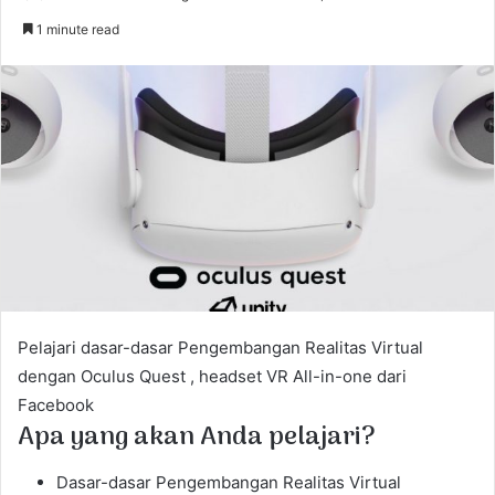
e
1 minute read
n
d
a
n
e
m
a
i
l
Pelajari dasar-dasar Pengembangan Realitas Virtual
dengan Oculus Quest , headset VR All-in-one dari
Facebook
Apa yang akan Anda pelajari?
Dasar-dasar Pengembangan Realitas Virtual