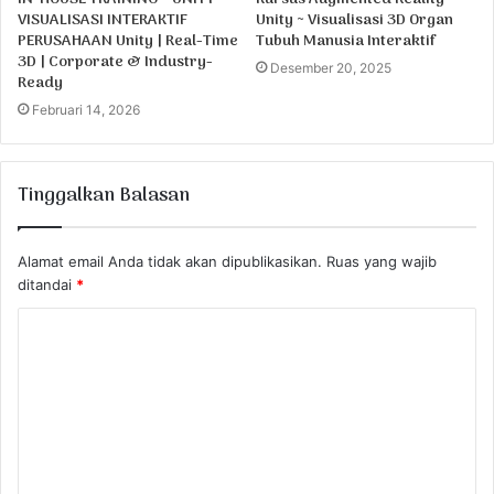
VISUALISASI INTERAKTIF
Unity ~ Visualisasi 3D Organ
PERUSAHAAN Unity | Real-Time
Tubuh Manusia Interaktif
3D | Corporate & Industry-
Desember 20, 2025
Ready
Februari 14, 2026
Tinggalkan Balasan
Alamat email Anda tidak akan dipublikasikan.
Ruas yang wajib
ditandai
*
K
o
m
e
n
t