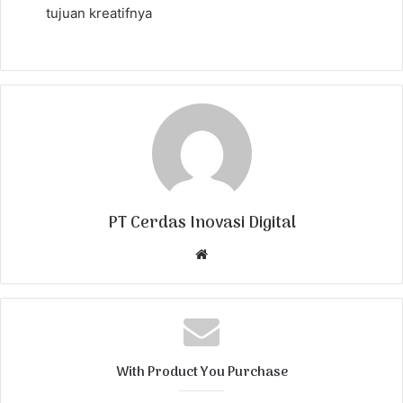
tujuan kreatifnya
PT Cerdas Inovasi Digital
W
e
b
s
i
t
With Product You Purchase
e