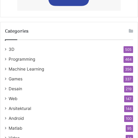
Categories
3D
505
Programming
464
Machine Learning
356
Games
337
Desain
219
Web
147
Arsitektural
144
Android
100
Matlab
95