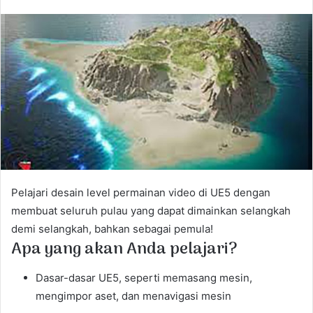
n
d
a
n
e
m
a
i
l
Pelajari desain level permainan video di UE5 dengan
membuat seluruh pulau yang dapat dimainkan selangkah
demi selangkah, bahkan sebagai pemula!
Apa yang akan Anda pelajari?
Dasar-dasar UE5, seperti memasang mesin,
mengimpor aset, dan menavigasi mesin