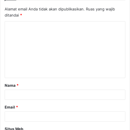
Alamat email Anda tidak akan dipublikasikan.
Ruas yang wajib
ditandai
*
K
o
m
e
n
t
a
Nama
*
r
*
Email
*
Situs Web