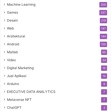
Machine Learning
356
Games
337
Desain
219
Web
147
Arsitektural
144
Android
100
Matlab
95
Video
34
Digital Marketing
15
Jual Aplikasi
14
Arduino
9
EXECUTIVE DATA ANALYTICS
7
Metaverse NFT
7
ChatGPT
3