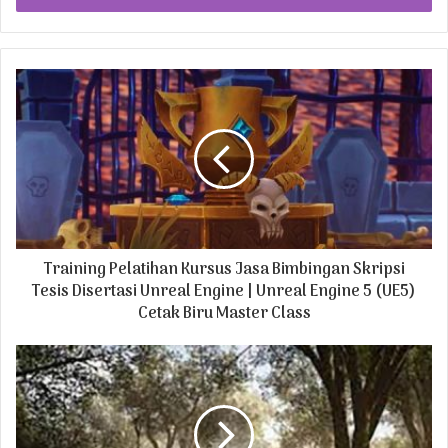
r
y
o
u
r
E
m
a
i
l
a
d
Training Pelatihan Kursus Jasa Bimbingan Skripsi
d
r
Tesis Disertasi Unreal Engine | Unreal Engine 5 (UE5)
e
Cetak Biru Master Class
s
s