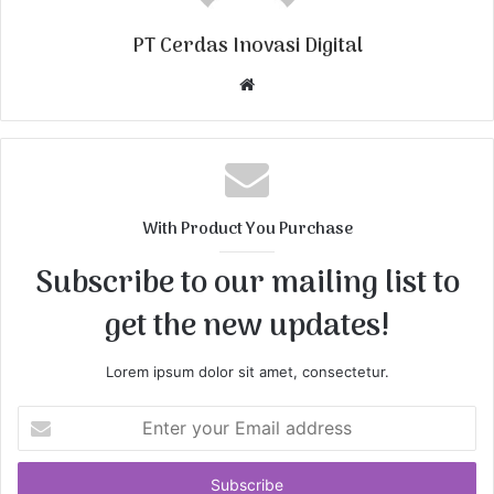
PT Cerdas Inovasi Digital
W
e
b
s
i
t
With Product You Purchase
e
Subscribe to our mailing list to
get the new updates!
Lorem ipsum dolor sit amet, consectetur.
E
n
t
e