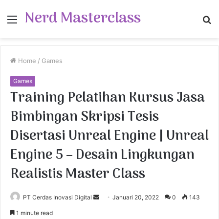
Nerd Masterclass
Menu
S
fo
Home
/
Games
Games
Training Pelatihan Kursus Jasa
Bimbingan Skripsi Tesis
Disertasi Unreal Engine | Unreal
Engine 5 – Desain Lingkungan
Realistis Master Class
PT Cerdas Inovasi Digital
S
Januari 20, 2022
0
143
e
1 minute read