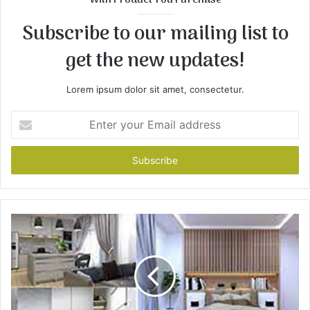
With Product You Purchase
e
Subscribe to our mailing list to
get the new updates!
Lorem ipsum dolor sit amet, consectetur.
E
n
t
e
r
y
o
u
r
E
m
a
i
l