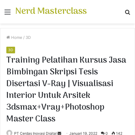
Nerd Masterclass
Menu
S
fo
Home
/
3D
3D
Training Pelatihan Kursus Jasa
Bimbingan Skripsi Tesis
Disertasi V-Ray | Visualisasi
Interior Untuk Arsitek
3dsmax+Vray+Photoshop
Master Class
PT Cerdas Inovasi Digital
S
Januari 19, 2022
0
142