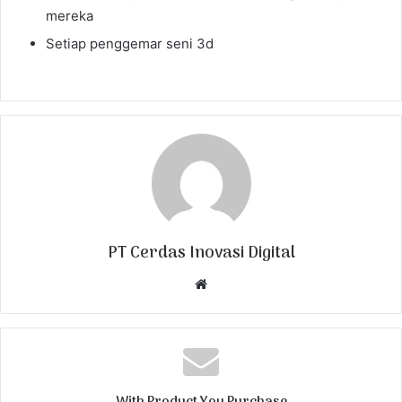
mereka
Setiap penggemar seni 3d
PT Cerdas Inovasi Digital
W
e
b
s
i
t