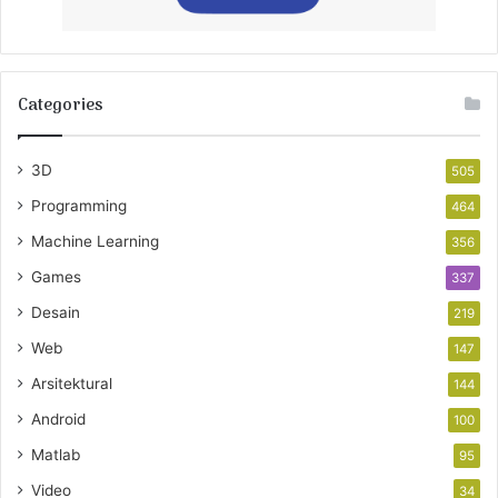
Categories
3D
505
Programming
464
Machine Learning
356
Games
337
Desain
219
Web
147
Arsitektural
144
Android
100
Matlab
95
Video
34