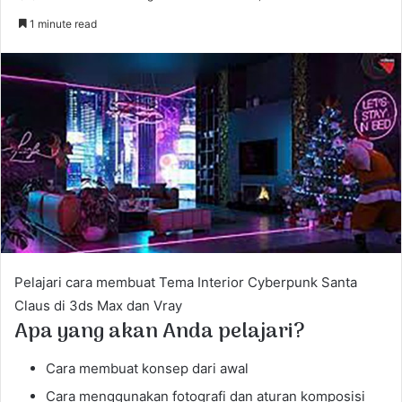
e
1 minute read
n
d
a
n
e
m
a
i
l
Pelajari cara membuat Tema Interior Cyberpunk Santa
Claus di 3ds Max dan Vray
Apa yang akan Anda pelajari?
Cara membuat konsep dari awal
Cara menggunakan fotografi dan aturan komposisi