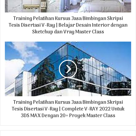
a
d
Training Pelatihan Kursus Jasa Bimbingan Skripsi
d
r
Tesis Disertasi V-Ray | Belajar Desain Interior dengan
e
Sketchup dan Vray Master Class
s
s
Training Pelatihan Kursus Jasa Bimbingan Skripsi
Tesis Disertasi V-Ray | Complete V-RAY 2022 Untuk
3DS MAX Dengan 20+ Proyek Master Class