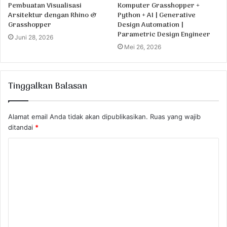
Pembuatan Visualisasi
Komputer Grasshopper +
Arsitektur dengan Rhino &
Python + AI | Generative
Grasshopper
Design Automation |
Parametric Design Engineer
Juni 28, 2026
Mei 26, 2026
Tinggalkan Balasan
Alamat email Anda tidak akan dipublikasikan.
Ruas yang wajib
ditandai
*
K
o
m
e
n
t