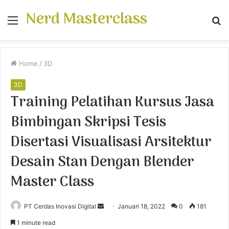
Nerd Masterclass
Menu
S
fo
Home
/
3D
3D
Training Pelatihan Kursus Jasa
Bimbingan Skripsi Tesis
Disertasi Visualisasi Arsitektur
Desain Stan Dengan Blender
Master Class
PT Cerdas Inovasi Digital
S
Januari 18, 2022
0
181
e
1 minute read