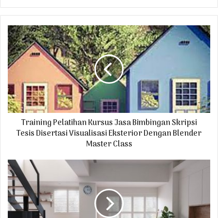
y
o
u
r
E
m
a
i
l
a
d
Training Pelatihan Kursus Jasa Bimbingan Skripsi
d
r
Tesis Disertasi Visualisasi Eksterior Dengan Blender
e
Master Class
s
s