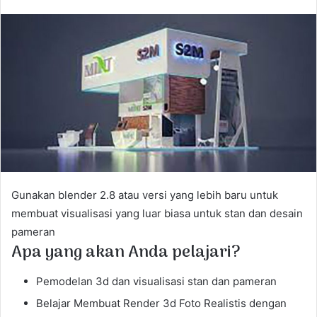
n
d
a
n
e
m
a
i
l
Gunakan blender 2.8 atau versi yang lebih baru untuk
membuat visualisasi yang luar biasa untuk stan dan desain
pameran
Apa yang akan Anda pelajari?
Pemodelan 3d dan visualisasi stan dan pameran
Belajar Membuat Render 3d Foto Realistis dengan