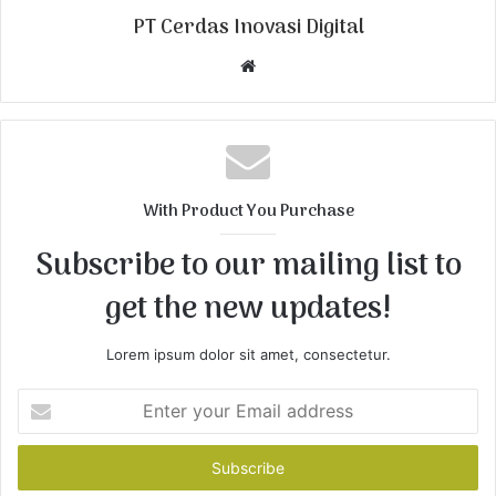
PT Cerdas Inovasi Digital
W
e
b
s
i
t
With Product You Purchase
e
Subscribe to our mailing list to
get the new updates!
Lorem ipsum dolor sit amet, consectetur.
E
n
t
e
r