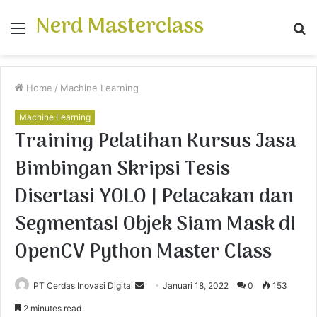
Nerd Masterclass
Menu
S
fo
Home
/
Machine Learning
Machine Learning
Training Pelatihan Kursus Jasa
Bimbingan Skripsi Tesis
Disertasi YOLO | Pelacakan dan
Segmentasi Objek Siam Mask di
OpenCV Python Master Class
PT Cerdas Inovasi Digital
S
Januari 18, 2022
0
153
e
2 minutes read