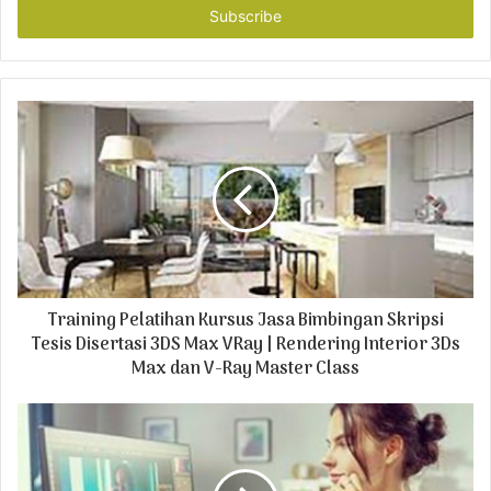
e
r
y
o
u
r
E
m
a
i
l
a
d
Training Pelatihan Kursus Jasa Bimbingan Skripsi
d
r
Tesis Disertasi 3DS Max VRay | Rendering Interior 3Ds
e
Max dan V-Ray Master Class
s
s