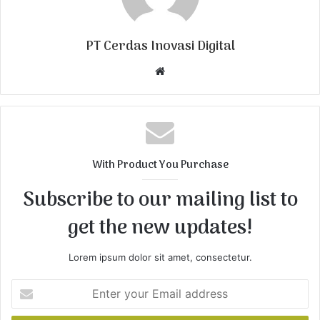
PT Cerdas Inovasi Digital
W
e
b
s
i
t
With Product You Purchase
e
Subscribe to our mailing list to
get the new updates!
Lorem ipsum dolor sit amet, consectetur.
E
n
t