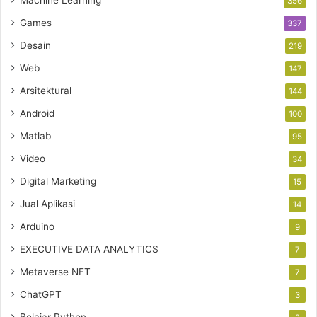
Machine Learning
356
Games
337
Desain
219
Web
147
Arsitektural
144
Android
100
Matlab
95
Video
34
Digital Marketing
15
Jual Aplikasi
14
Arduino
9
EXECUTIVE DATA ANALYTICS
7
Metaverse NFT
7
ChatGPT
3