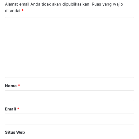
Alamat email Anda tidak akan dipublikasikan.
Ruas yang wajib
ditandai
*
K
o
m
e
n
t
a
Nama
*
r
*
Email
*
Situs Web