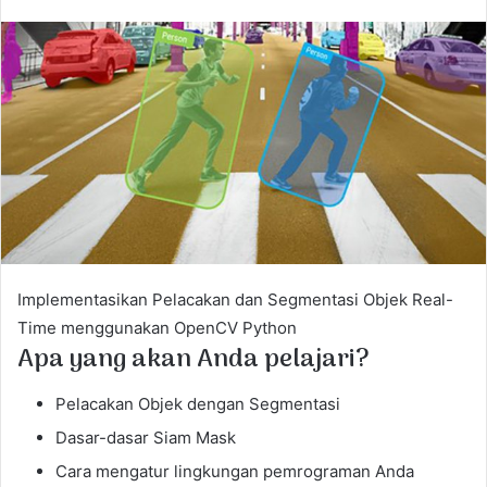
n
d
a
n
e
m
a
i
l
Implementasikan Pelacakan dan Segmentasi Objek Real-
Time menggunakan OpenCV Python
Apa yang akan Anda pelajari?
Pelacakan Objek dengan Segmentasi
Dasar-dasar Siam Mask
Cara mengatur lingkungan pemrograman Anda