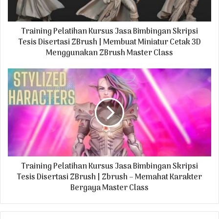
a
d
Training Pelatihan Kursus Jasa Bimbingan Skripsi
d
r
Tesis Disertasi ZBrush | Membuat Miniatur Cetak 3D
e
Menggunakan ZBrush Master Class
s
s
Training Pelatihan Kursus Jasa Bimbingan Skripsi
Tesis Disertasi ZBrush | Zbrush – Memahat Karakter
Bergaya Master Class