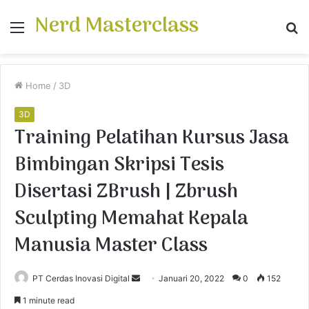
Nerd Masterclass
Menu
S
fo
Home
/
3D
3D
Training Pelatihan Kursus Jasa
Bimbingan Skripsi Tesis
Disertasi ZBrush | Zbrush
Sculpting Memahat Kepala
Manusia Master Class
PT Cerdas Inovasi Digital
S
Januari 20, 2022
0
152
e
1 minute read