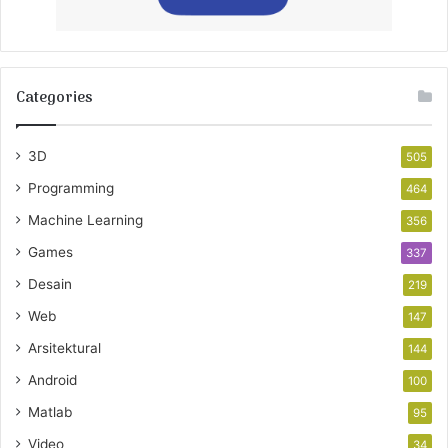
Categories
3D
505
Programming
464
Machine Learning
356
Games
337
Desain
219
Web
147
Arsitektural
144
Android
100
Matlab
95
Video
34