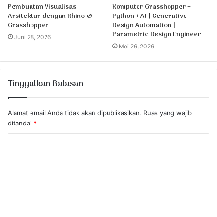
Pembuatan Visualisasi
Komputer Grasshopper +
Arsitektur dengan Rhino &
Python + AI | Generative
Grasshopper
Design Automation |
Parametric Design Engineer
Juni 28, 2026
Mei 26, 2026
Tinggalkan Balasan
Alamat email Anda tidak akan dipublikasikan.
Ruas yang wajib
ditandai
*
K
o
m
e
n
t