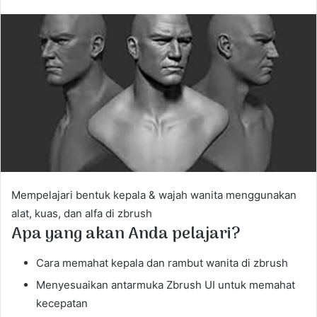
n
d
a
n
e
m
a
i
l
Mempelajari bentuk kepala & wajah wanita menggunakan
alat, kuas, dan alfa di zbrush
Apa yang akan Anda pelajari?
Cara memahat kepala dan rambut wanita di zbrush
Menyesuaikan antarmuka Zbrush UI untuk memahat
kecepatan