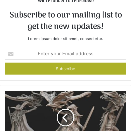
With Product You Purchase
e
Subscribe to our mailing list to
get the new updates!
Lorem ipsum dolor sit amet, consectetur.
E
n
t
e
r
y
o
u
r
E
m
a
i
l