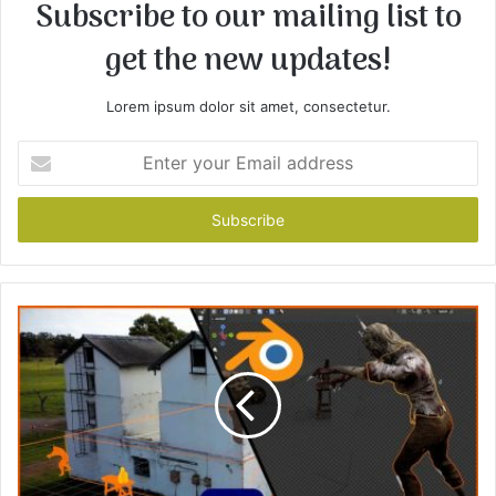
Subscribe to our mailing list to
get the new updates!
Lorem ipsum dolor sit amet, consectetur.
E
n
t
e
r
y
o
u
r
E
m
a
i
l
a