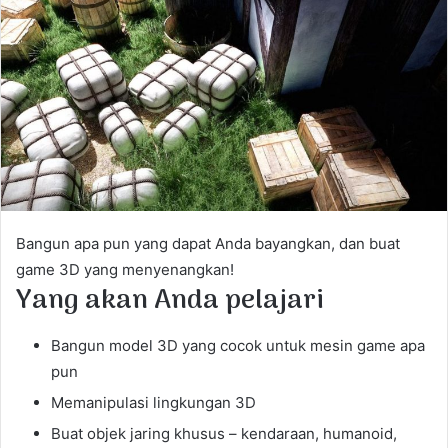
e
m
a
i
l
Bangun apa pun yang dapat Anda bayangkan, dan buat
game 3D yang menyenangkan!
Yang akan Anda pelajari
Bangun model 3D yang cocok untuk mesin game apa
pun
Memanipulasi lingkungan 3D
Buat objek jaring khusus – kendaraan, humanoid,