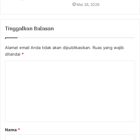
Mei 26, 2026
Tinggalkan Balasan
Alamat email Anda tidak akan dipublikasikan.
Ruas yang wajib
ditandai
*
K
o
m
e
n
t
a
Nama
*
r