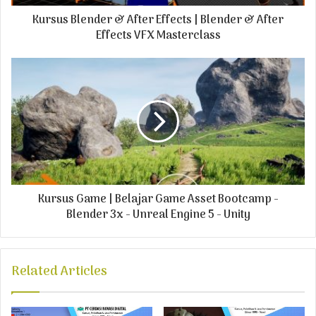
d
Kursus Blender & After Effects | Blender & After
d
r
Effects VFX Masterclass
e
s
s
Kursus Game | Belajar Game Asset Bootcamp -
Blender 3x - Unreal Engine 5 - Unity
Related Articles