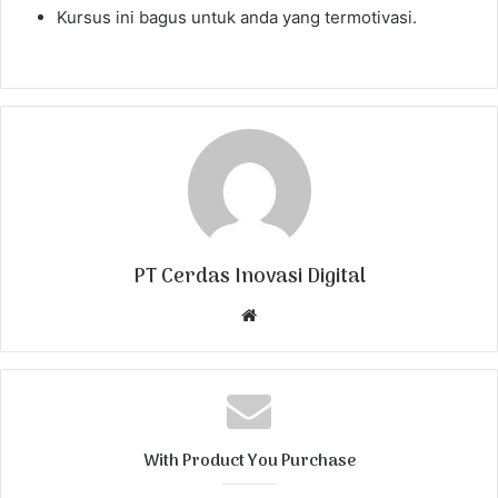
Kursus ini bagus untuk anda yang termotivasi.
PT Cerdas Inovasi Digital
W
e
b
s
i
t
With Product You Purchase
e