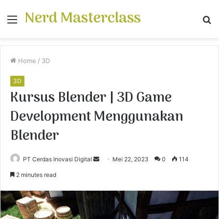
Nerd Masterclass
Menu
S
fo
Home
/
3D
3D
Kursus Blender | 3D Game
Development Menggunakan
Blender
PT Cerdas Inovasi Digital
S
Mei 22, 2023
0
114
e
2 minutes read
n
d
a
n