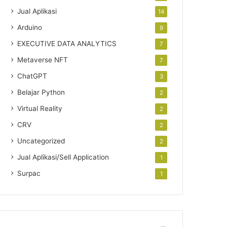
Jual Aplikasi
14
Arduino
9
EXECUTIVE DATA ANALYTICS
7
Metaverse NFT
7
ChatGPT
3
Belajar Python
2
Virtual Reality
2
CRV
2
Uncategorized
2
Jual Aplikasi/Sell Application
1
Surpac
1