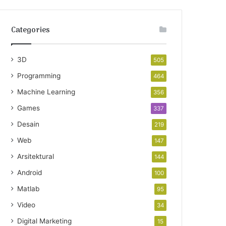
Categories
3D
505
Programming
464
Machine Learning
356
Games
337
Desain
219
Web
147
Arsitektural
144
Android
100
Matlab
95
Video
34
Digital Marketing
15