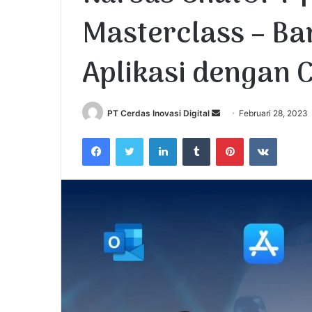
Masterclass – Ba
Aplikasi dengan 
PT Cerdas Inovasi Digital
S
Februari 28, 2023
e
Facebook
Twitter
LinkedIn
Tumblr
Pinterest
VKontakte
n
d
a
n
e
m
a
i
l