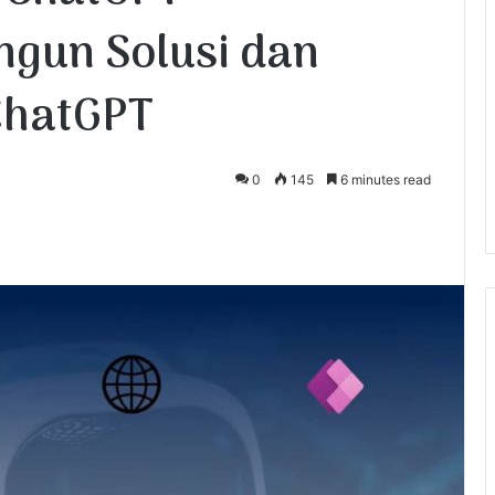
ngun Solusi dan
ChatGPT
0
145
6 minutes read