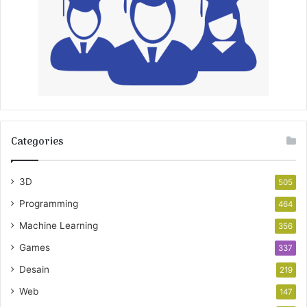
Categories
3D
505
Programming
464
Machine Learning
356
Games
337
Desain
219
Web
147