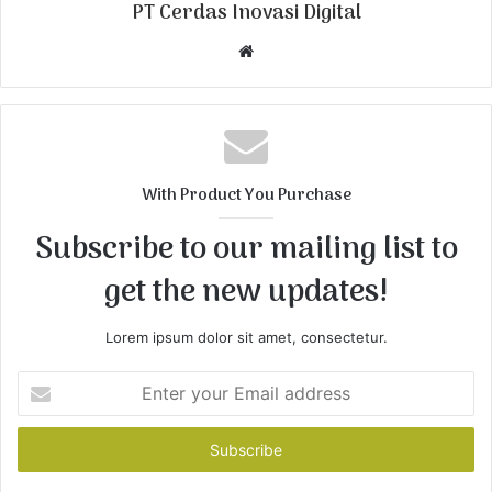
PT Cerdas Inovasi Digital
W
e
b
s
i
t
With Product You Purchase
e
Subscribe to our mailing list to
get the new updates!
Lorem ipsum dolor sit amet, consectetur.
E
n
t
e
r