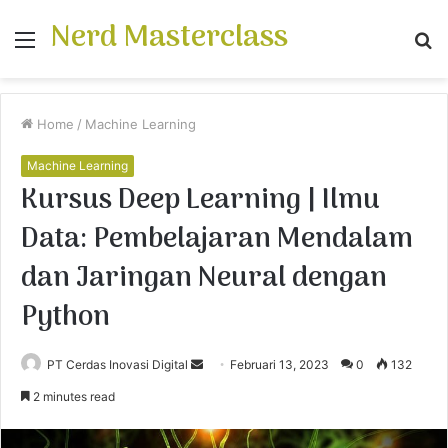
Nerd Masterclass
Menu
S
fo
Home
/
Machine Learning
Machine Learning
Kursus Deep Learning | Ilmu
Data: Pembelajaran Mendalam
dan Jaringan Neural dengan
Python
PT Cerdas Inovasi Digital
S
Februari 13, 2023
0
132
e
2 minutes read
n
d