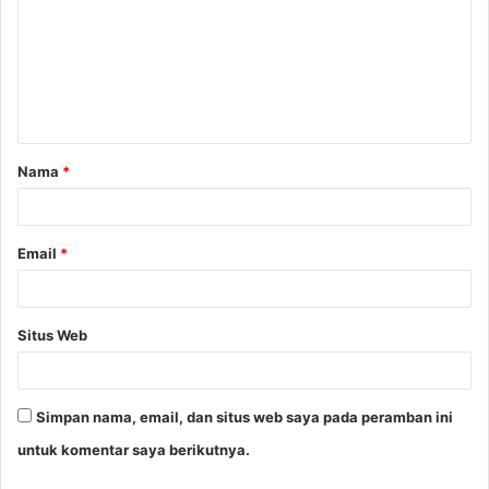
m
e
n
t
a
Nama
*
r
*
Email
*
Situs Web
Simpan nama, email, dan situs web saya pada peramban ini
untuk komentar saya berikutnya.