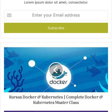
Lorem ipsum dolor sit amet, consectetur.
E
n
t
e
r
y
o
u
r
E
m
a
i
l
a
d
Kursus Docker & Kubernetes | Complete Docker &
d
r
Kubernetes Master Class
e