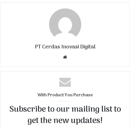
PT Cerdas Inovasi Digital
W
e
b
s
i
t
With Product You Purchase
e
Subscribe to our mailing list to
get the new updates!