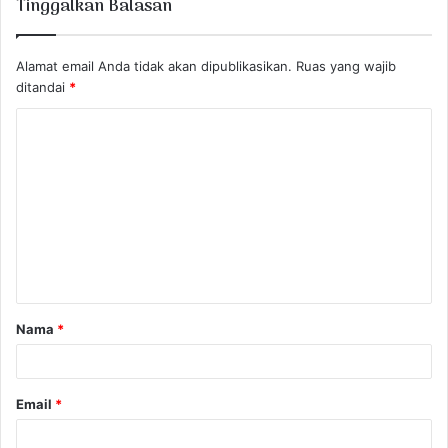
Tinggalkan Balasan
Alamat email Anda tidak akan dipublikasikan.
Ruas yang wajib
ditandai
*
K
o
m
e
n
t
a
Nama
*
r
*
Email
*