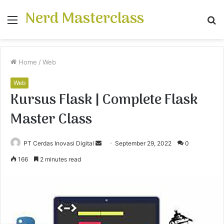
Nerd Masterclass
Menu
S
fo
Home
/
Web
Web
Kursus Flask | Complete Flask
Master Class
PT Cerdas Inovasi Digital
S
September 29, 2022
0
e
166
2 minutes read
n
d
a
n
e