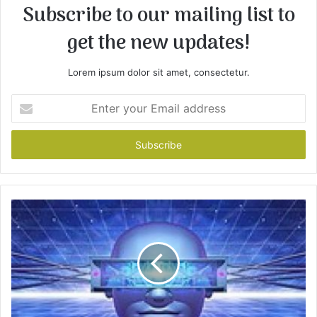
Subscribe to our mailing list to
get the new updates!
Lorem ipsum dolor sit amet, consectetur.
E
n
t
e
r
y
o
u
r
E
m
a
i
l
a