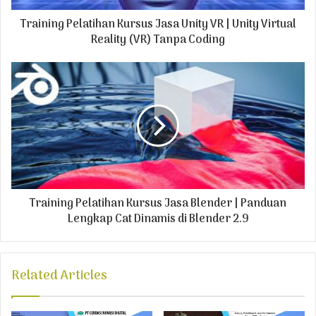
d
Training Pelatihan Kursus Jasa Unity VR | Unity Virtual
d
r
Reality (VR) Tanpa Coding
e
s
s
Training Pelatihan Kursus Jasa Blender | Panduan
Lengkap Cat Dinamis di Blender 2.9
Related Articles