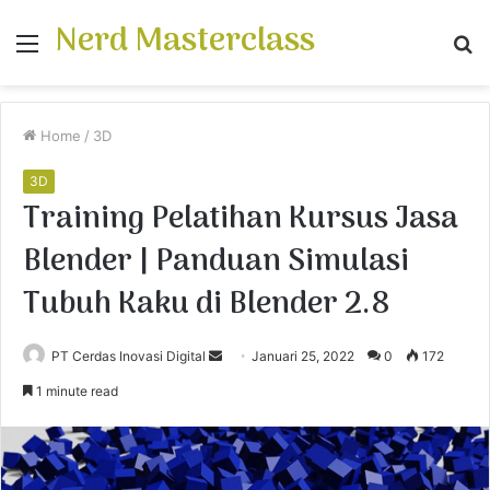
Nerd Masterclass
Menu
S
fo
Home
/
3D
3D
Training Pelatihan Kursus Jasa
Blender | Panduan Simulasi
Tubuh Kaku di Blender 2.8
PT Cerdas Inovasi Digital
S
Januari 25, 2022
0
172
e
1 minute read
n
d
a
n