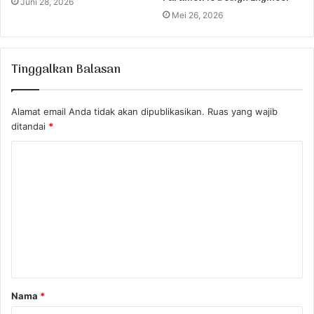
Juni 28, 2026
Mei 26, 2026
Tinggalkan Balasan
Alamat email Anda tidak akan dipublikasikan.
Ruas yang wajib
ditandai
*
K
o
m
e
n
t
a
Nama
*
r