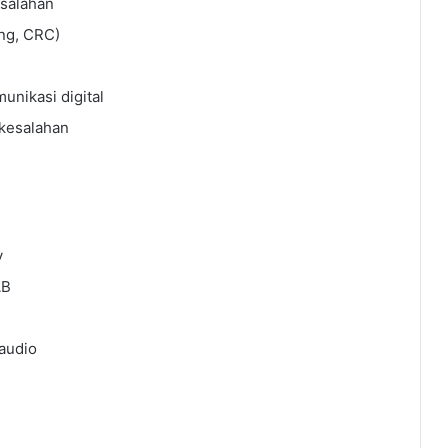
salahan
ng, CRC)
unikasi digital
 kesalahan
y
AB
 audio