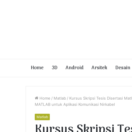
Home
3D
Android
Arsitek
Desain
Home
/
Matlab
/
Kursus Skripsi Tesis Disertasi Ma
MATLAB untuk Aplikasi Komunikasi Nirkabel
Matlab
Kursus Skripsi Te