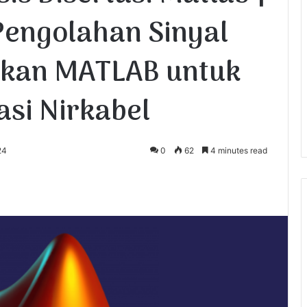
Pengolahan Sinyal
akan MATLAB untuk
asi Nirkabel
24
0
62
4 minutes read