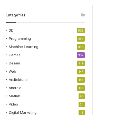
Categories
3D
505
Programming
464
Machine Learning
356
Games
337
Desain
219
Web
147
Arsitektural
144
Android
100
Matlab
95
Video
34
Digital Marketing
15