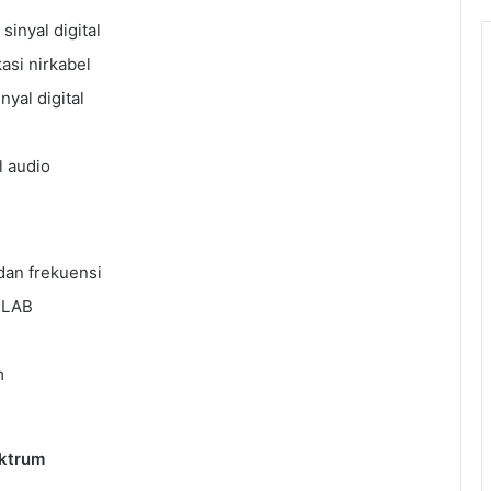
inyal digital
asi nirkabel
yal digital
l audio
dan frekuensi
TLAB
m
ektrum