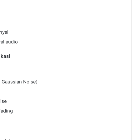
nyal
al audio
ikasi
 Gaussian Noise)
ise
fading