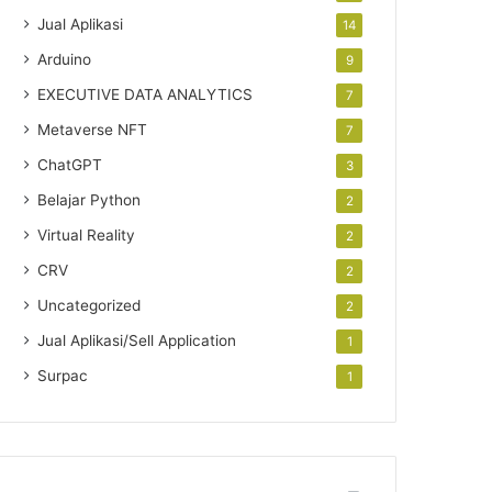
Jual Aplikasi
14
Arduino
9
EXECUTIVE DATA ANALYTICS
7
Metaverse NFT
7
ChatGPT
3
Belajar Python
2
Virtual Reality
2
CRV
2
Uncategorized
2
Jual Aplikasi/Sell Application
1
Surpac
1