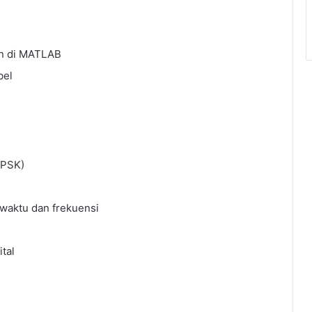
on di MATLAB
bel
 PSK)
 waktu dan frekuensi
tal