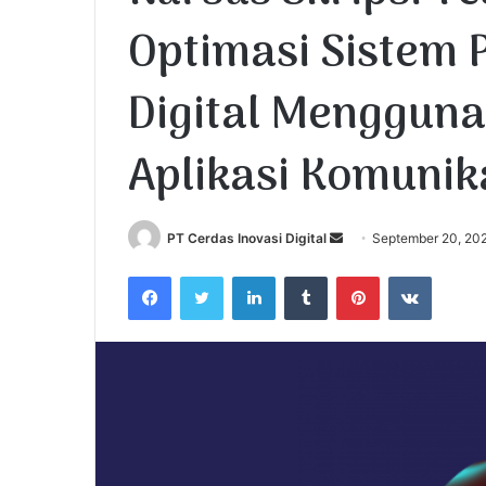
Optimasi Sistem 
Digital Menggun
Aplikasi Komunik
PT Cerdas Inovasi Digital
S
September 20, 20
e
Facebook
Twitter
LinkedIn
Tumblr
Pinterest
VKontakte
n
d
a
n
e
m
a
i