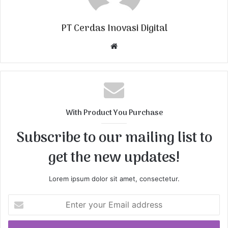
PT Cerdas Inovasi Digital
W
e
b
s
i
t
With Product You Purchase
e
Subscribe to our mailing list to
get the new updates!
Lorem ipsum dolor sit amet, consectetur.
E
n
t