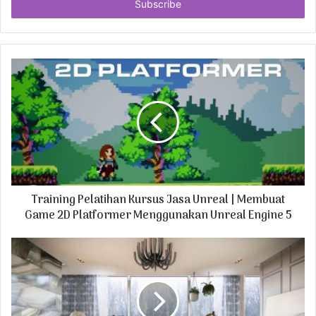
e
r
y
o
u
r
E
m
a
i
l
a
d
Training Pelatihan Kursus Jasa Unreal | Membuat
d
r
Game 2D Platformer Menggunakan Unreal Engine 5
e
s
s