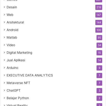
Desain
219
Web
147
Arsitektural
144
Android
100
Matlab
95
Video
34
Digital Marketing
15
Jual Aplikasi
14
Arduino
9
EXECUTIVE DATA ANALYTICS
7
Metaverse NFT
7
ChatGPT
3
Belajar Python
2
Virtual Reality
2