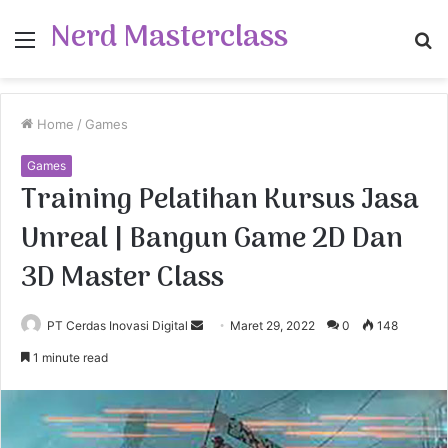
Nerd Masterclass
Menu
S
fo
Home
/
Games
Games
Training Pelatihan Kursus Jasa
Unreal | Bangun Game 2D Dan
3D Master Class
PT Cerdas Inovasi Digital
S
Maret 29, 2022
0
148
e
1 minute read
n
d
a
n