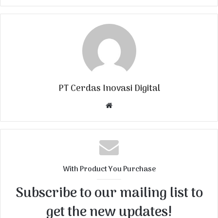
PT Cerdas Inovasi Digital
W
e
b
s
i
t
With Product You Purchase
e
Subscribe to our mailing list to
get the new updates!