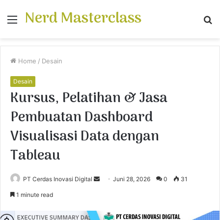
Nerd Masterclass
Menu
S
fo
Home
/
Desain
Desain
Kursus, Pelatihan & Jasa
Pembuatan Dashboard
Visualisasi Data dengan
Tableau
PT Cerdas Inovasi Digital
S
Juni 28, 2026
0
31
e
1 minute read
n
d