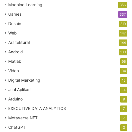
Machine Learning
356
Games
337
Desain
219
Web
147
Arsitektural
144
Android
100
Matlab
95
Video
34
Digital Marketing
15
Jual Aplikasi
14
Arduino
9
EXECUTIVE DATA ANALYTICS
7
Metaverse NFT
7
ChatGPT
3