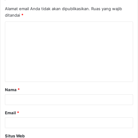
Alamat email Anda tidak akan dipublikasikan.
Ruas yang wajib
ditandai
*
K
o
m
e
n
t
a
Nama
*
r
*
Email
*
Situs Web