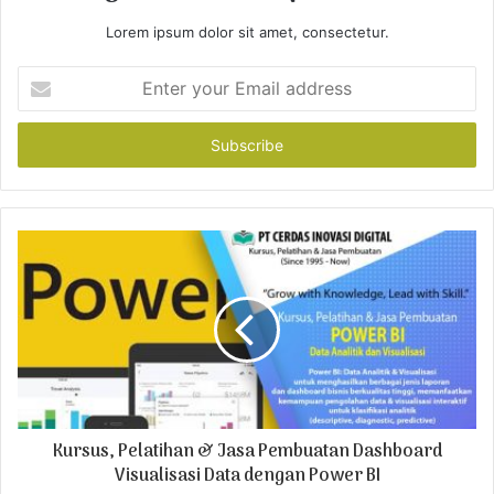
Lorem ipsum dolor sit amet, consectetur.
E
n
t
e
r
y
o
u
r
E
m
a
i
l
a
d
Kursus, Pelatihan & Jasa Pembuatan Dashboard
d
r
Visualisasi Data dengan Power BI
e