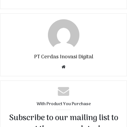
PT Cerdas Inovasi Digital
W
e
b
s
i
t
With Product You Purchase
e
Subscribe to our mailing list to