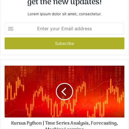
get the new updates!
Lorem ipsum dolor sit amet, consectetur.
E
n
t
e
r
y
o
u
r
E
m
a
i
l
a
d
Kursus Python | Time Series Analysis, Forecasting,
d
r