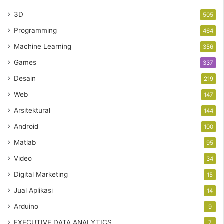
3D
505
Programming
464
Machine Learning
356
Games
337
Desain
219
Web
147
Arsitektural
144
Android
100
Matlab
95
Video
34
Digital Marketing
15
Jual Aplikasi
14
Arduino
9
EXECUTIVE DATA ANALYTICS
7