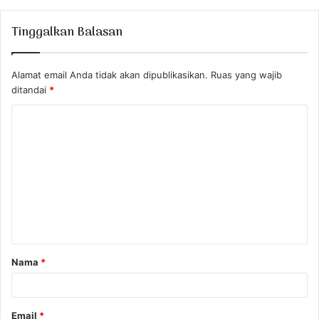
Tinggalkan Balasan
Alamat email Anda tidak akan dipublikasikan.
Ruas yang wajib
ditandai
*
K
o
m
e
n
t
a
Nama
*
r
*
Email
*