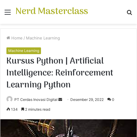
Nerd Masterclass
Menu
S
fo
Home
/
Machine Learning
Machine Learning
Kursus Python | Artificial
Intelligence: Reinforcement
Learning Python
PT Cerdas Inovasi Digital
S
Desember 29, 2022
0
e
134
2 minutes read
n
d
a
n