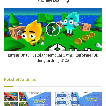
Machine Learning
e
s
s
Kursus Unity | Belajar Membuat Game Platformer 3D
dengan Unity & C#
Related Articles