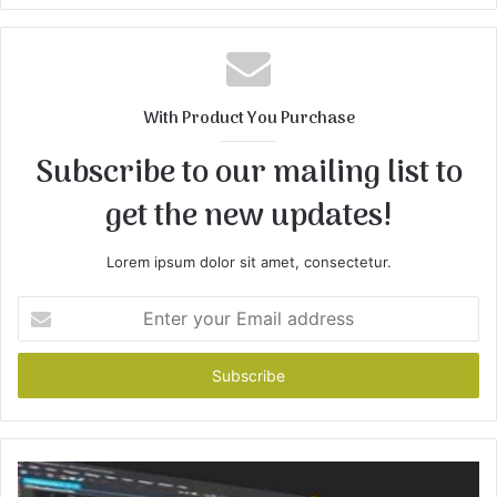
b
s
i
t
With Product You Purchase
e
Subscribe to our mailing list to
get the new updates!
Lorem ipsum dolor sit amet, consectetur.
E
n
t
e
r
y
o
u
r