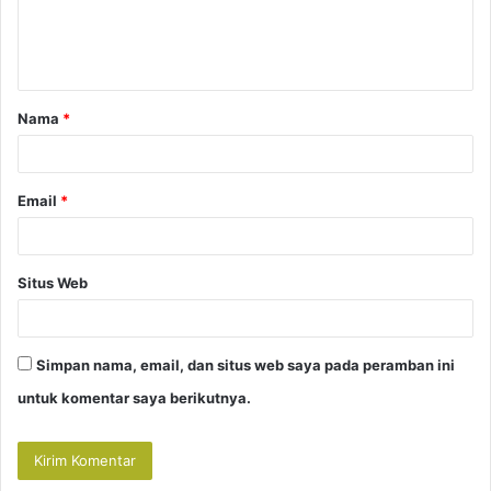
n
t
a
Nama
*
r
*
Email
*
Situs Web
Simpan nama, email, dan situs web saya pada peramban ini
untuk komentar saya berikutnya.