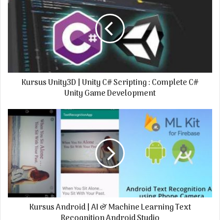
E
m
a
i
l
a
d
Kursus Unity3D | Unity C# Scripting : Complete C#
d
r
Unity Game Development
e
s
s
Kursus Android | AI & Machine Learning Text
Recognition Android Studio