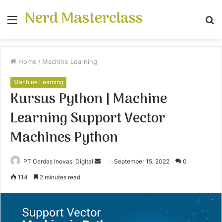
Nerd Masterclass
Menu
S
fo
Home
/
Machine Learning
Machine Learning
Kursus Python | Machine
Learning Support Vector
Machines Python
PT Cerdas Inovasi Digital
S
September 15, 2022
0
e
114
2 minutes read
n
d
a
n