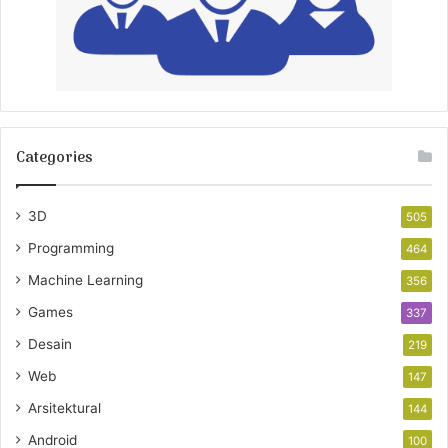
Categories
3D
505
Programming
464
Machine Learning
356
Games
337
Desain
219
Web
147
Arsitektural
144
Android
100