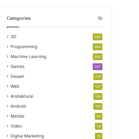
Categories
3D
505
Programming
464
Machine Learning
356
Games
337
Desain
219
Web
147
Arsitektural
144
Android
100
Matlab
95
Video
34
Digital Marketing
15