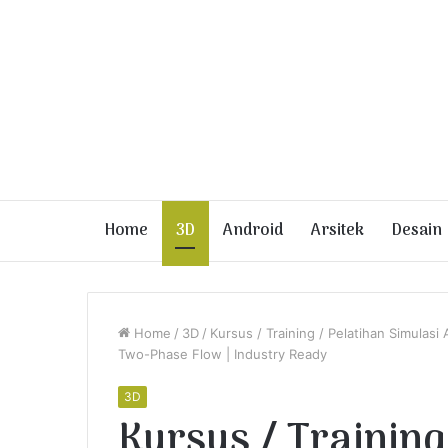
Home
3D
Android
Arsitek
Desain
Home
/
3D
/
Kursus / Training / Pelatihan Simula
Two-Phase Flow | Industry Ready
3D
Kursus / Training