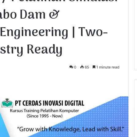
Sabo Dam &
Engineering | Two-
ustry Ready
0
65
1 minute read