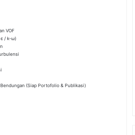
gan VOF
ε / k-ω)
on
urbulensi
i
 Bendungan (Siap Portofolio & Publikasi)