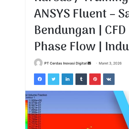
ANSYS Fluent – 
Bendungan | CFD 
Phase Flow | Ind
PT Cerdas Inovasi Digital
S
Maret 3, 2026
e
Facebook
Twitter
LinkedIn
Tumblr
Pinterest
VKontakte
n
d
a
n
e
m
a
i