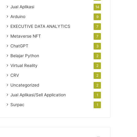
Jual Aplikasi
14
Arduino
9
EXECUTIVE DATA ANALYTICS
7
Metaverse NFT
7
ChatGPT
3
Belajar Python
2
Virtual Reality
2
CRV
2
Uncategorized
2
Jual Aplikasi/Sell Application
1
Surpac
1