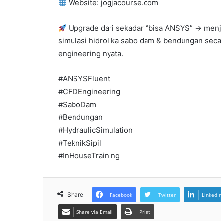
Website: jogjacourse.com
Upgrade dari sekadar “bisa ANSYS” → menj
simulasi hidrolika sabo dam & bendungan sec
engineering nyata.
#ANSYSFluent
#CFDEngineering
#SaboDam
#Bendungan
#HydraulicSimulation
#TeknikSipil
#InHouseTraining
Share
Facebook
Twitter
LinkedI
Share via Email
Print