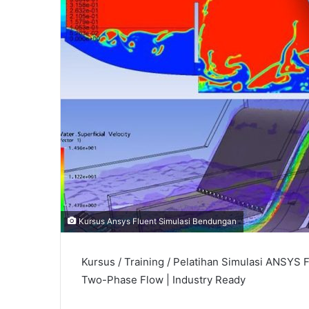
l
Kursus Ansys Fluent Simulasi Bendungan
Kursus / Training / Pelatihan Simulasi ANSYS
Two-Phase Flow | Industry Ready