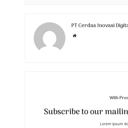
PT Cerdas Inovasi Digit
W
e
b
s
i
t
e
With Pro
Subscribe to our mailing
Lorem ipsum dol