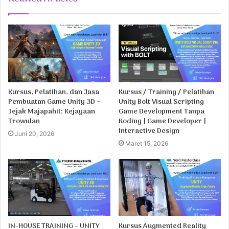
Kursus, Pelatihan, dan Jasa
Kursus / Training / Pelatihan
Pembuatan Game Unity 3D ~
Unity Bolt Visual Scripting –
Jejak Majapahit: Kejayaan
Game Development Tanpa
Trowulan
Koding | Game Developer |
Interactive Design
Juni 20, 2026
Maret 15, 2026
IN-HOUSE TRAINING – UNITY
Kursus Augmented Reality