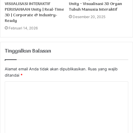
VISUALISASI INTERAKTIF
Unity ~ Visualisasi 3D Organ
PERUSAHAAN Unity | Real-Time
Tubuh Manusia Interaktif
3D | Corporate & Industry-
Desember 20, 2025
Ready
Februari 14, 2026
Tinggalkan Balasan
Alamat email Anda tidak akan dipublikasikan.
Ruas yang wajib
ditandai
*
K
o
m
e
n
t