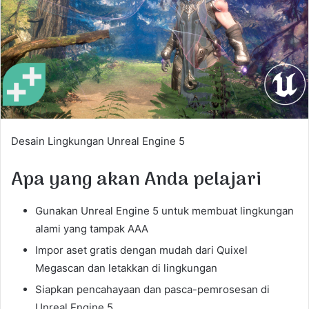
m
a
i
l
Desain Lingkungan Unreal Engine 5
Apa yang akan Anda pelajari
Gunakan Unreal Engine 5 untuk membuat lingkungan
alami yang tampak AAA
Impor aset gratis dengan mudah dari Quixel
Megascan dan letakkan di lingkungan
Siapkan pencahayaan dan pasca-pemrosesan di
Unreal Engine 5