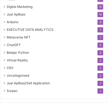
Digital Marketing
15
Jual Aplikasi
14
Arduino
9
EXECUTIVE DATA ANALYTICS
7
Metaverse NFT
7
ChatGPT
3
Belajar Python
2
Virtual Reality
2
CRV
2
Uncategorized
2
Jual Aplikasi/Sell Application
1
Surpac
1