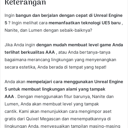
Keterangan
Ingin
bangun dan berjalan dengan cepat di Unreal Engine
5
? Ingin melihat cara
memanfaatkan teknologi UE5 baru
,
Nanite, dan Lumen dengan sebaik-baiknya?
Jika Anda ingin
dengan mudah membuat level game Anda
terlihat berkualitas AAA
, atau Anda bertanya-tanya
bagaimana merancang lingkungan yang menyenangkan
secara estetika, Anda berada di tempat yang tepat!
Anda akan
mempelajari cara menggunakan Unreal Engine
5 untuk membuat lingkungan alami yang tampak
AAA
. Dengan menggunakan fitur barunya, Nanite dan
Lumen, Anda akan membuat level yang tampak
cantik.
Kami akan menunjukkan cara mengimpor aset
gratis dari Quixel Megascan dan menempatkannya di
lingkungan Anda, menyesuaikan tampilan masing-masing