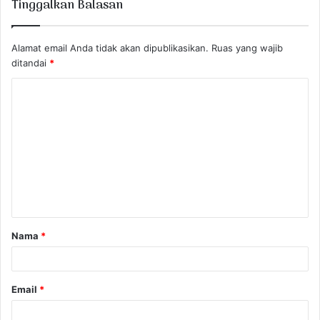
Tinggalkan Balasan
Alamat email Anda tidak akan dipublikasikan.
Ruas yang wajib
ditandai
*
K
o
m
e
n
t
a
Nama
*
r
*
Email
*