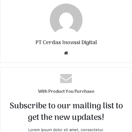
PT Cerdas Inovasi Digital
W
e
b
s
i
t
With Product You Purchase
e
Subscribe to our mailing list to
get the new updates!
Lorem ipsum dolor sit amet, consectetur.