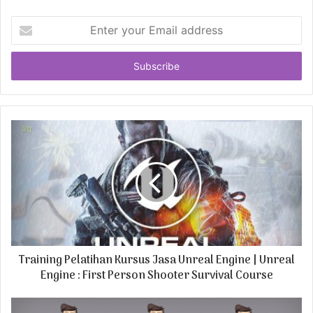
E
n
t
e
r
y
o
u
r
E
m
a
i
l
a
d
Training Pelatihan Kursus Jasa Unreal Engine | Unreal
d
r
Engine : First Person Shooter Survival Course
e
s