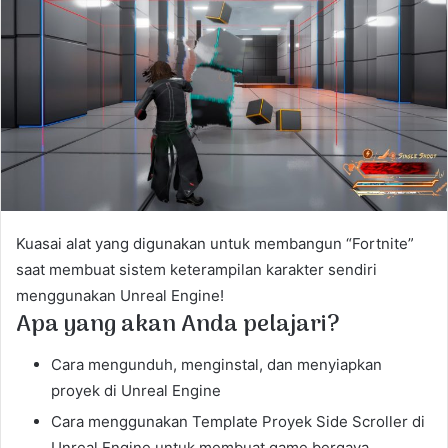
e
m
a
i
l
Kuasai alat yang digunakan untuk membangun “Fortnite”
saat membuat sistem keterampilan karakter sendiri
menggunakan Unreal Engine!
Apa yang akan Anda pelajari?
Cara mengunduh, menginstal, dan menyiapkan
proyek di Unreal Engine
Cara menggunakan Template Proyek Side Scroller di
Unreal Engine untuk membuat game bergaya