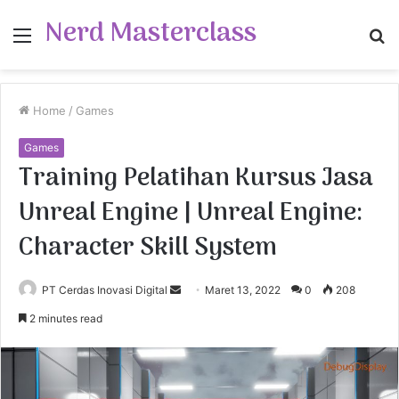
Nerd Masterclass
Menu
S
fo
Home
/
Games
Games
Training Pelatihan Kursus Jasa
Unreal Engine | Unreal Engine:
Character Skill System
PT Cerdas Inovasi Digital
S
Maret 13, 2022
0
208
e
2 minutes read
n
d
a
n