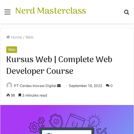
Nerd Masterclass
Menu
S
fo
Home
/
Web
Web
Kursus Web | Complete Web
Developer Course
PT Cerdas Inovasi Digital
S
September 19, 2022
0
e
98
3 minutes read
n
d
a
n
e