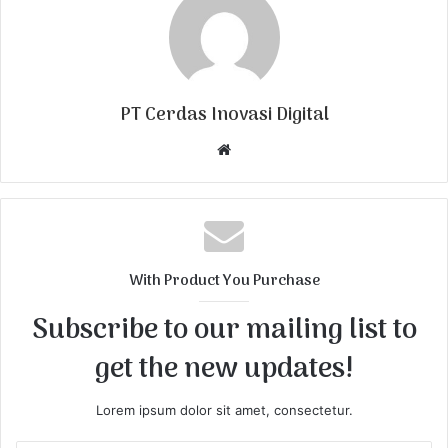
PT Cerdas Inovasi Digital
W
e
b
s
i
t
With Product You Purchase
e
Subscribe to our mailing list to
get the new updates!
Lorem ipsum dolor sit amet, consectetur.