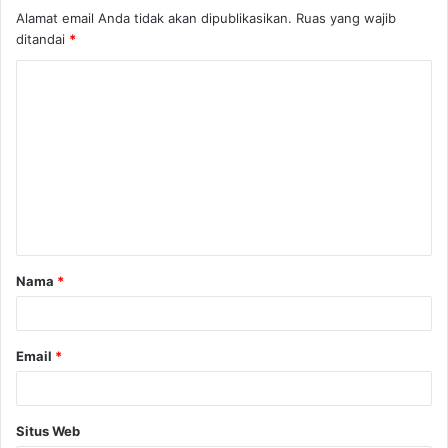
Alamat email Anda tidak akan dipublikasikan.
Ruas yang wajib
ditandai
*
K
o
m
e
n
t
a
Nama
*
r
*
Email
*
Situs Web