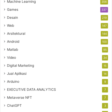
Machine Learning
356
Games
337
Desain
219
Web
147
Arsitektural
144
Android
100
Matlab
95
Video
34
Digital Marketing
15
Jual Aplikasi
14
Arduino
9
EXECUTIVE DATA ANALYTICS
7
Metaverse NFT
7
ChatGPT
3