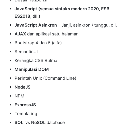
JavaScript (semua sintaks modern 2020, ES6,
ES2018, dll.)
JavaScript Asinkron
– Janji, asinkron / tunggu, dll.
AJAX
dan aplikasi satu halaman
Bootstrap 4 dan 5 (alfa)
SemanticUI
Kerangka CSS Bulma
Manipulasi DOM
Perintah Unix (Command Line)
NodeJS
NPM
ExpressJS
Templating
SQL
vs
NoSQL
database