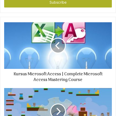
e
r
y
o
u
r
E
m
a
i
l
a
d
Kursus Microsoft Access | Complete Microsoft
d
r
Access Mastering Course
e
s
s