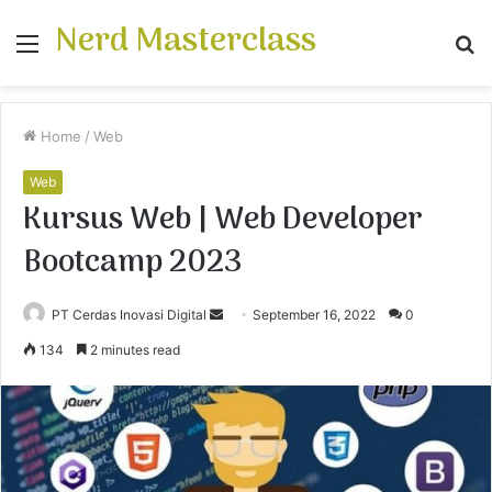
Nerd Masterclass
Menu
S
fo
Home
/
Web
Web
Kursus Web | Web Developer
Bootcamp 2023
PT Cerdas Inovasi Digital
S
September 16, 2022
0
e
134
2 minutes read
n
d
a
n
e