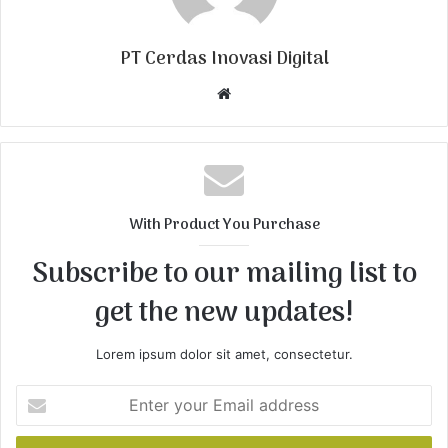
PT Cerdas Inovasi Digital
W
e
b
s
i
t
With Product You Purchase
e
Subscribe to our mailing list to
get the new updates!
Lorem ipsum dolor sit amet, consectetur.
E
n
t