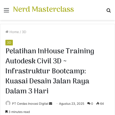
Nerd Masterclass
Menu
S
fo
Home
/
3D
3D
Pelatihan InHouse Training
Autodesk Civil 3D ~
Infrastruktur Bootcamp:
Kuasai Desain Jalan Raya
Dalam 3 Hari
PT Cerdas Inovasi Digital
S
Agustus 23, 2025
0
64
e
3 minutes read