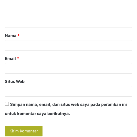
e
n
t
a
Nama
*
r
*
Email
*
Situs Web
Simpan nama, email, dan situs web saya pada peramban ini
untuk komentar saya berikutnya.