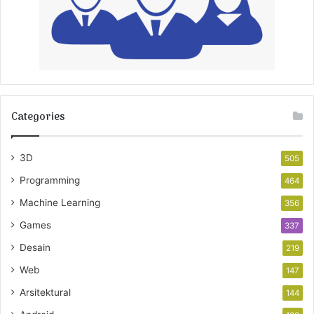
Categories
3D
505
Programming
464
Machine Learning
356
Games
337
Desain
219
Web
147
Arsitektural
144