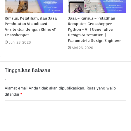
Kursus, Pelatihan, dan Jasa
Jasa – Kursus – Pelatihan
Pembuatan Visualisasi
Komputer Grasshopper +
Arsitektur dengan Rhino &
Python + AI | Generative
Grasshopper
Design Automation |
Parametric Design Engineer
Juni 28, 2026
Mei 26, 2026
Tinggalkan Balasan
Alamat email Anda tidak akan dipublikasikan.
Ruas yang wajib
ditandai
*
K
o
m