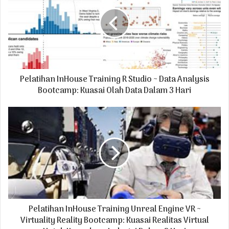
E
m
a
i
l
a
d
Pelatihan InHouse Training R Studio ~ Data Analysis
d
r
Bootcamp: Kuasai Olah Data Dalam 3 Hari
e
s
s
Pelatihan InHouse Training Unreal Engine VR ~
Virtuality Reality Bootcamp: Kuasai Realitas Virtual