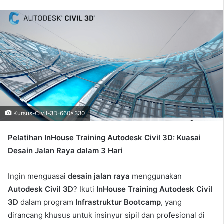
n
d
a
n
e
m
a
i
l
Kursus-Civil-3D-660x330
Pelatihan InHouse Training Autodesk Civil 3D: Kuasai
Desain Jalan Raya dalam 3 Hari
Ingin menguasai
desain jalan raya
menggunakan
Autodesk Civil 3D
? Ikuti
InHouse Training Autodesk Civil
3D
dalam program
Infrastruktur Bootcamp
, yang
dirancang khusus untuk insinyur sipil dan profesional di