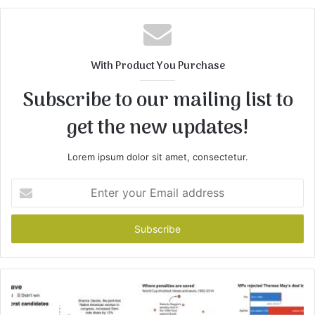
b
s
i
t
With Product You Purchase
e
Subscribe to our mailing list to
get the new updates!
Lorem ipsum dolor sit amet, consectetur.
E
n
t
e
r
y
o
u
r