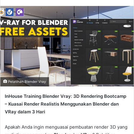
n
d
a
n
e
m
a
i
l
Pelatihan Blender Vray
InHouse Training Blender Vray: 3D Rendering Bootcamp
– Kuasai Render Realistis Menggunakan Blender dan
VRay dalam 3 Hari
Apakah Anda ingin menguasai pembuatan render 3D yang