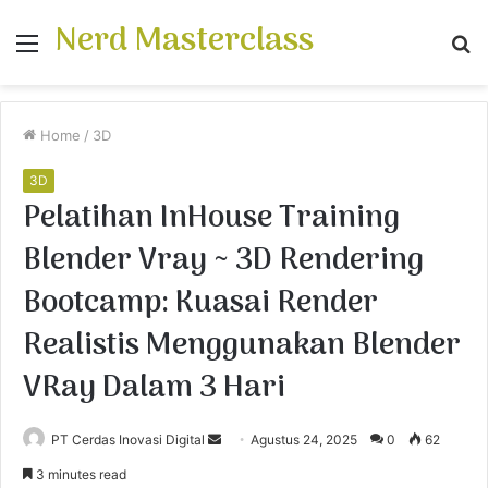
Nerd Masterclass
Menu
S
fo
Home
/
3D
3D
Pelatihan InHouse Training
Blender Vray ~ 3D Rendering
Bootcamp: Kuasai Render
Realistis Menggunakan Blender
VRay Dalam 3 Hari
PT Cerdas Inovasi Digital
S
Agustus 24, 2025
0
62
e
3 minutes read