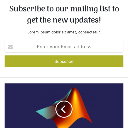
Subscribe to our mailing list to
get the new updates!
Lorem ipsum dolor sit amet, consectetur.
E
n
t
e
r
y
o
u
r
E
m
a
i
l
a