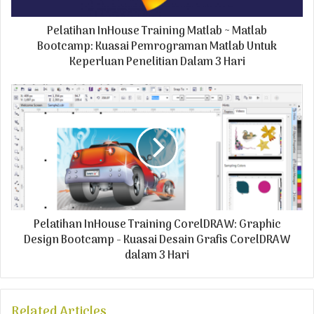
d
Pelatihan InHouse Training Matlab ~ Matlab
d
r
Bootcamp: Kuasai Pemrograman Matlab Untuk
e
Keperluan Penelitian Dalam 3 Hari
s
s
Pelatihan InHouse Training CorelDRAW: Graphic
Design Bootcamp - Kuasai Desain Grafis CorelDRAW
dalam 3 Hari
Related Articles