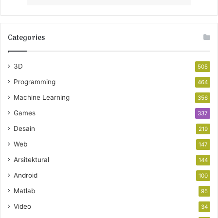
Categories
3D
505
Programming
464
Machine Learning
356
Games
337
Desain
219
Web
147
Arsitektural
144
Android
100
Matlab
95
Video
34