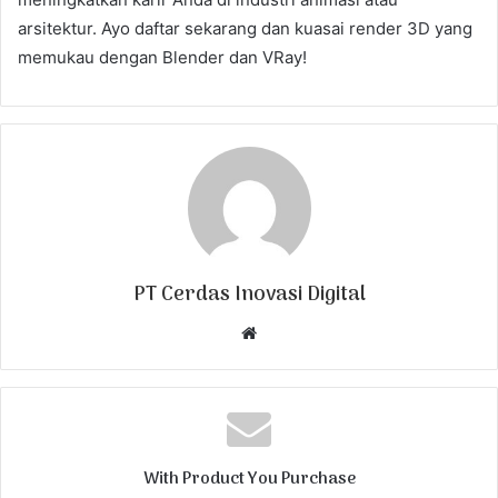
arsitektur. Ayo daftar sekarang dan kuasai render 3D yang
memukau dengan Blender dan VRay!
PT Cerdas Inovasi Digital
W
e
b
s
i
t
With Product You Purchase
e