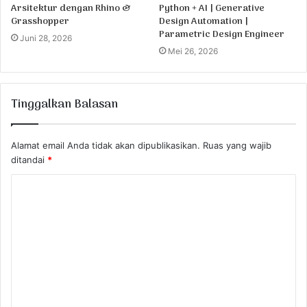
Arsitektur dengan Rhino &
Python + AI | Generative
Grasshopper
Design Automation |
Parametric Design Engineer
Juni 28, 2026
Mei 26, 2026
Tinggalkan Balasan
Alamat email Anda tidak akan dipublikasikan.
Ruas yang wajib
ditandai
*
K
o
m
e
n
t