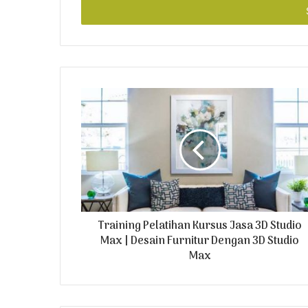
e
r
y
o
u
r
E
m
a
i
l
a
d
d
r
Training Pelatihan Kursus Jasa 3D Studio
e
Max | Desain Furnitur Dengan 3D Studio
s
Max
s