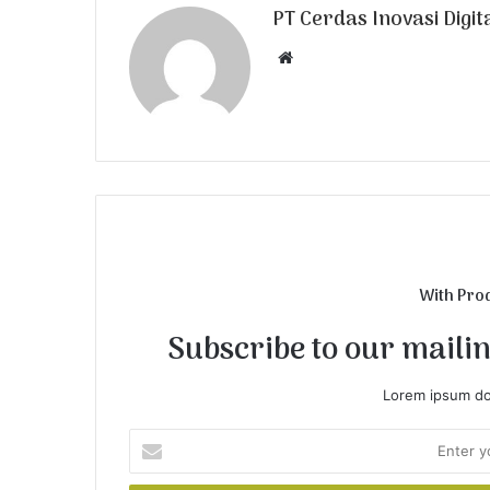
PT Cerdas Inovasi Digit
W
e
b
s
i
t
e
With Pro
Subscribe to our mailing
Lorem ipsum dol
E
n
t