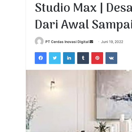
Studio Max | Desa
Dari Awal Sampa
PT Cerdas Inovasi Digital
S
Juni 19, 2022
e
Facebook
Twitter
LinkedIn
Tumblr
Pinterest
VKontakte
n
d
a
n
e
m
a
i
l