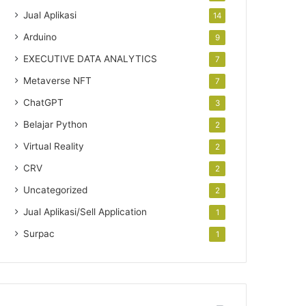
Jual Aplikasi
14
Arduino
9
EXECUTIVE DATA ANALYTICS
7
Metaverse NFT
7
ChatGPT
3
Belajar Python
2
Virtual Reality
2
CRV
2
Uncategorized
2
Jual Aplikasi/Sell Application
1
Surpac
1