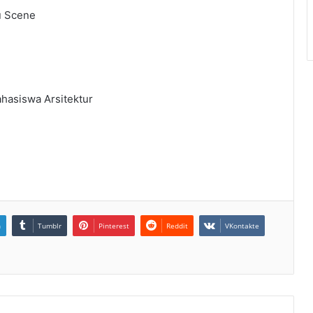
u Scene
ahasiswa Arsitektur
n
Tumblr
Pinterest
Reddit
VKontakte