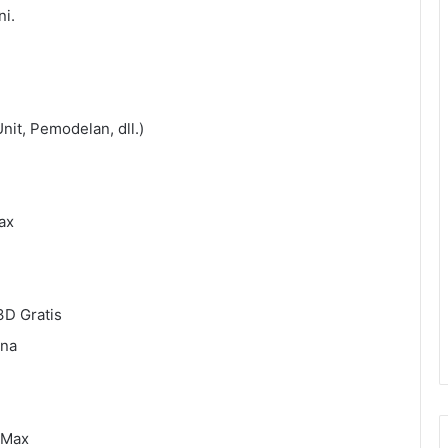
ni.
it, Pemodelan, dll.)
ax
D Gratis
ona
 Max