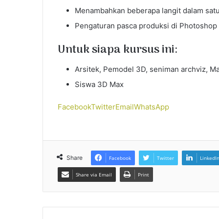
Menambahkan beberapa langit dalam sat
Pengaturan pasca produksi di Photoshop
Untuk siapa kursus ini:
Arsitek, Pemodel 3D, seniman archviz, M
Siswa 3D Max
Facebook
Twitter
Email
WhatsApp
Share
Facebook
Twitter
LinkedI
Share via Email
Print