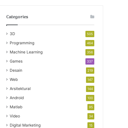
Categories
3D
505
Programming
464
Machine Learning
356
Games
337
Desain
219
Web
147
Arsitektural
144
Android
100
Matlab
95
Video
34
Digital Marketing
15