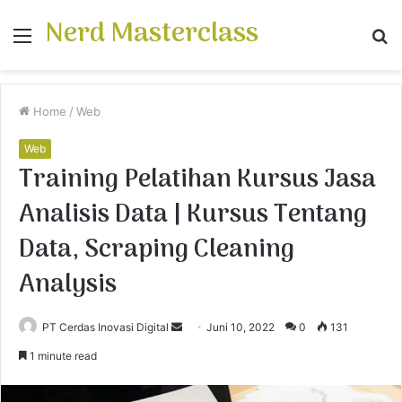
Nerd Masterclass
Menu
S
fo
Home
/
Web
Web
Training Pelatihan Kursus Jasa
Analisis Data | Kursus Tentang
Data, Scraping Cleaning
Analysis
PT Cerdas Inovasi Digital
S
Juni 10, 2022
0
131
e
1 minute read
n
d