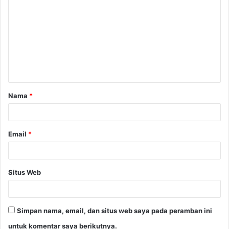
o
m
e
n
t
a
Nama
*
r
*
Email
*
Situs Web
Simpan nama, email, dan situs web saya pada peramban ini
untuk komentar saya berikutnya.