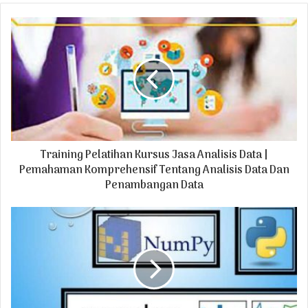
o
u
r
E
m
a
i
l
a
d
Training Pelatihan Kursus Jasa Analisis Data |
d
r
Pemahaman Komprehensif Tentang Analisis Data Dan
e
Penambangan Data
s
s