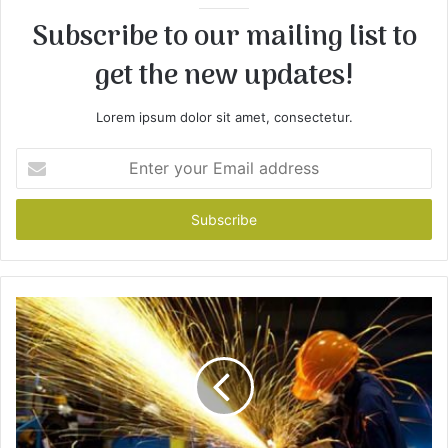
e
Subscribe to our mailing list to
get the new updates!
Lorem ipsum dolor sit amet, consectetur.
E
n
t
e
r
y
o
u
r
E
m
a
i
l