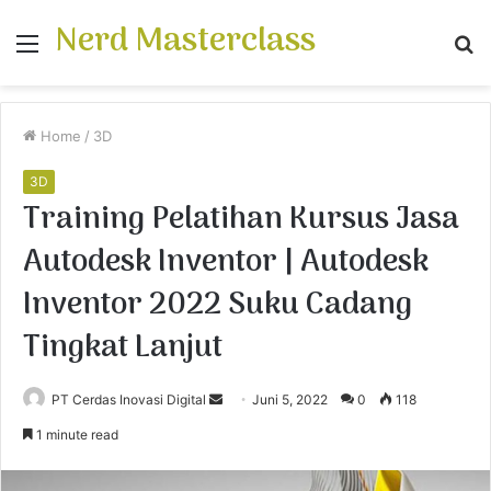
Nerd Masterclass
Menu
S
fo
Home
/
3D
3D
Training Pelatihan Kursus Jasa
Autodesk Inventor | Autodesk
Inventor 2022 Suku Cadang
Tingkat Lanjut
PT Cerdas Inovasi Digital
S
Juni 5, 2022
0
118
e
1 minute read
n
d