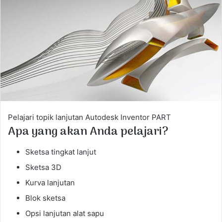
a
n
e
m
a
i
l
Pelajari topik lanjutan Autodesk Inventor PART
Apa yang akan Anda pelajari?
Sketsa tingkat lanjut
Sketsa 3D
Kurva lanjutan
Blok sketsa
Opsi lanjutan alat sapu