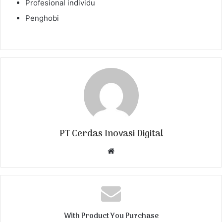
Profesional individu
Penghobi
PT Cerdas Inovasi Digital
W
e
b
s
i
t
With Product You Purchase