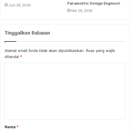
Parametric Design Engineer
Juni 28, 2026
Mei 26, 2026
Tinggalkan Balasan
Alamat email Anda tidak akan dipublikasikan.
Ruas yang wajib
ditandai
*
K
o
m
e
n
t
a
Nama
*
r