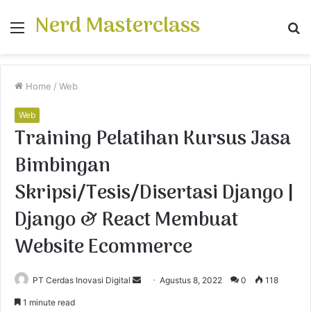
Nerd Masterclass
Menu
S
fo
Home
/
Web
Web
Training Pelatihan Kursus Jasa
Bimbingan
Skripsi/Tesis/Disertasi Django |
Django & React Membuat
Website Ecommerce
PT Cerdas Inovasi Digital
S
Agustus 8, 2022
0
118
e
1 minute read