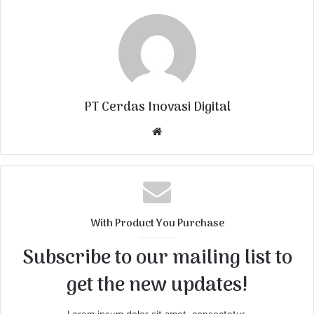
PT Cerdas Inovasi Digital
W
e
b
s
i
t
With Product You Purchase
e
Subscribe to our mailing list to
get the new updates!