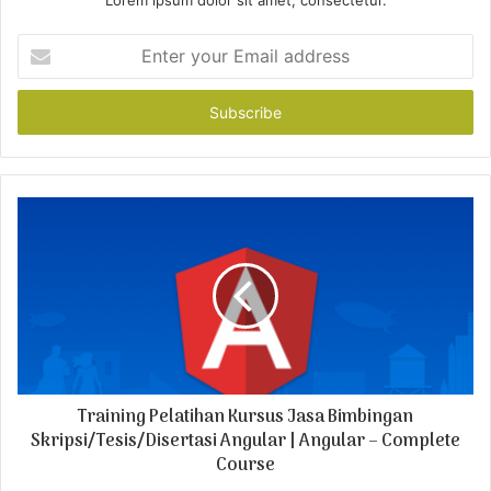
Lorem ipsum dolor sit amet, consectetur.
E
n
t
e
r
y
o
u
r
E
m
a
i
l
a
d
Training Pelatihan Kursus Jasa Bimbingan
d
r
Skripsi/Tesis/Disertasi Angular | Angular – Complete
e
Course
s