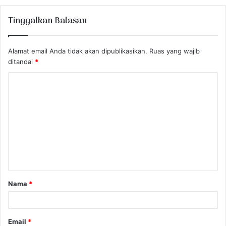
Tinggalkan Balasan
Alamat email Anda tidak akan dipublikasikan.
Ruas yang wajib
ditandai
*
K
o
m
e
n
t
a
Nama
*
r
*
Email
*