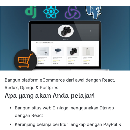
n
d
a
n
e
m
a
i
l
Bangun platform eCommerce dari awal dengan React,
Redux, Django & Postgres
Apa yang akan Anda pelajari
Bangun situs web E-niaga menggunakan Django
dengan React
Keranjang belanja berfitur lengkap dengan PayPal &