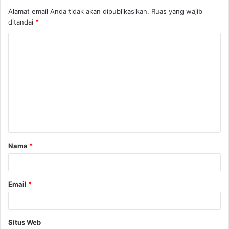
Alamat email Anda tidak akan dipublikasikan.
Ruas yang wajib
ditandai
*
K
o
m
e
n
t
a
Nama
*
r
*
Email
*
Situs Web