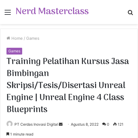
Nerd Masterclass
Menu
S
fo
Home
/
Games
Games
Training Pelatihan Kursus Jasa
Bimbingan
Skripsi/Tesis/Disertasi Unreal
Engine | Unreal Engine 4 Class
Blueprints
PT Cerdas Inovasi Digital
S
Agustus 8, 2022
0
121
e
1 minute read