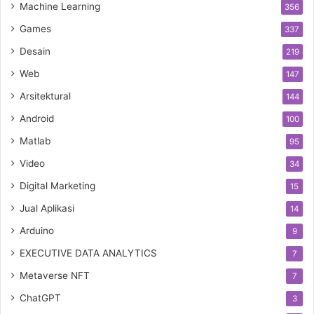
Machine Learning
356
Games
337
Desain
219
Web
147
Arsitektural
144
Android
100
Matlab
95
Video
34
Digital Marketing
15
Jual Aplikasi
14
Arduino
9
EXECUTIVE DATA ANALYTICS
7
Metaverse NFT
7
ChatGPT
3