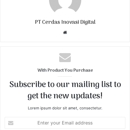
PT Cerdas Inovasi Digital
W
e
b
s
i
t
With Product You Purchase
e
Subscribe to our mailing list to
get the new updates!
Lorem ipsum dolor sit amet, consectetur.
E
n