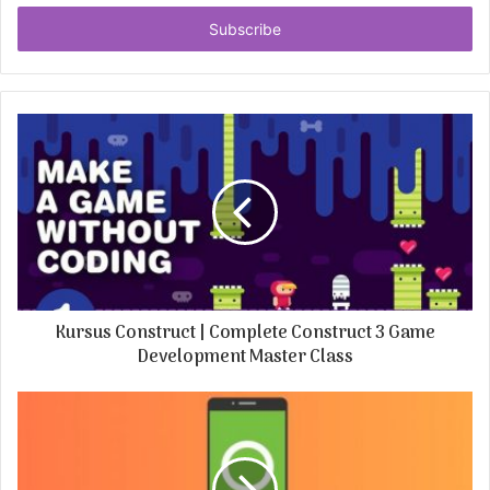
t
e
r
y
o
u
r
E
m
a
i
l
a
d
Kursus Construct | Complete Construct 3 Game
d
r
Development Master Class
e
s
s