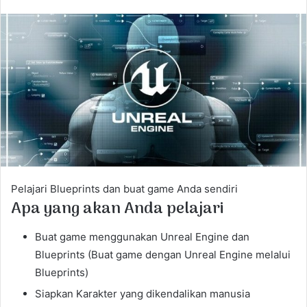
n
d
a
n
e
m
a
i
l
Pelajari Blueprints dan buat game Anda sendiri
Apa yang akan Anda pelajari
Buat game menggunakan Unreal Engine dan
Blueprints (Buat game dengan Unreal Engine melalui
Blueprints)
Siapkan Karakter yang dikendalikan manusia