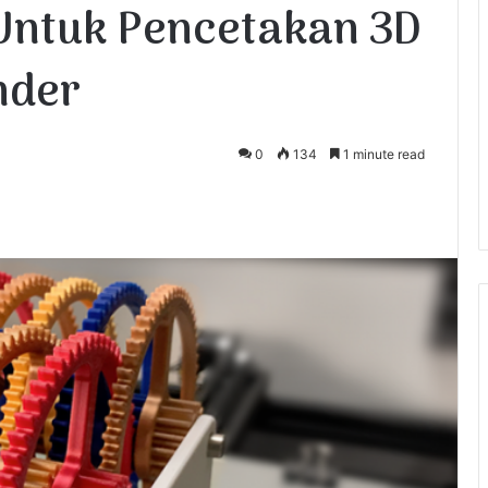
 Untuk Pencetakan 3D
nder
0
134
1 minute read