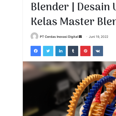
Blender | Desain
Kelas Master Ble
PT Cerdas Inovasi Digital
S
Juni 19, 2022
e
Facebook
Twitter
LinkedIn
Tumblr
Pinterest
VKontakte
n
d
a
n
e
m
a
i
l