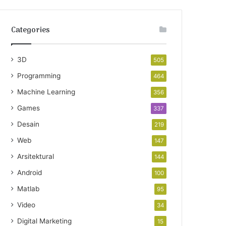
Categories
3D
505
Programming
464
Machine Learning
356
Games
337
Desain
219
Web
147
Arsitektural
144
Android
100
Matlab
95
Video
34
Digital Marketing
15