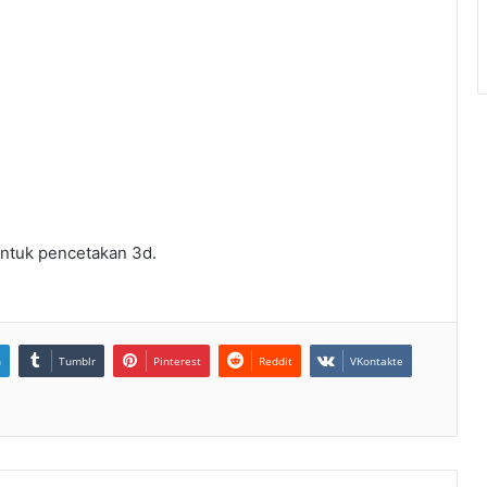
untuk pencetakan 3d.
n
Tumblr
Pinterest
Reddit
VKontakte