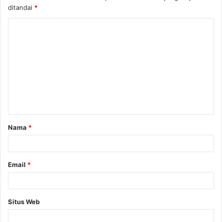
ditandai
*
K
o
m
e
n
t
a
Nama
*
r
*
Email
*
Situs Web