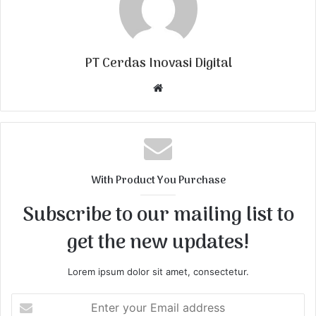
PT Cerdas Inovasi Digital
W
e
b
s
i
t
With Product You Purchase
e
Subscribe to our mailing list to
get the new updates!
Lorem ipsum dolor sit amet, consectetur.
E
n