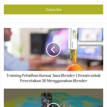
t
e
r
y
o
u
r
E
m
a
i
l
a
d
Training Pelatihan Kursus Jasa Blender | Desain untuk
d
r
Pencetakan 3D Menggunakan Blender
e
s
s