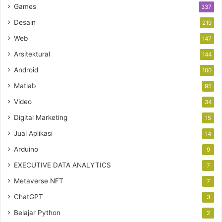
Games
337
Desain
219
Web
147
Arsitektural
144
Android
100
Matlab
95
Video
34
Digital Marketing
15
Jual Aplikasi
14
Arduino
9
EXECUTIVE DATA ANALYTICS
7
Metaverse NFT
7
ChatGPT
3
Belajar Python
2