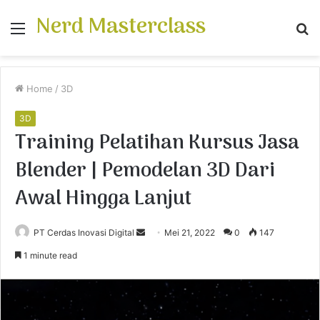
Nerd Masterclass
Menu
S
fo
Home
/
3D
3D
Training Pelatihan Kursus Jasa
Blender | Pemodelan 3D Dari
Awal Hingga Lanjut
PT Cerdas Inovasi Digital
S
Mei 21, 2022
0
147
e
1 minute read
n
d
a
n