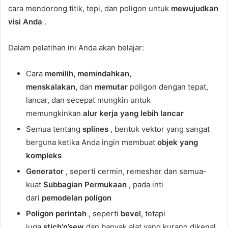
cara mendorong titik, tepi, dan poligon untuk
mewujudkan
visi Anda
.
Dalam pelatihan ini Anda akan belajar:
Cara
memilih, memindahkan,
menskalakan,
dan
memutar
poligon dengan tepat,
lancar, dan secepat mungkin untuk
memungkinkan
alur kerja yang lebih lancar
Semua tentang
splines
, bentuk vektor yang sangat
berguna ketika Anda ingin membuat
objek yang
kompleks
Generator
, seperti cermin, remesher dan semua-
kuat
Subbagian Permukaan
, pada inti
dari
pemodelan poligon
Poligon perintah
, seperti
bevel
, tetapi
juga
stich’n’sew
dan banyak alat yang kurang dikenal