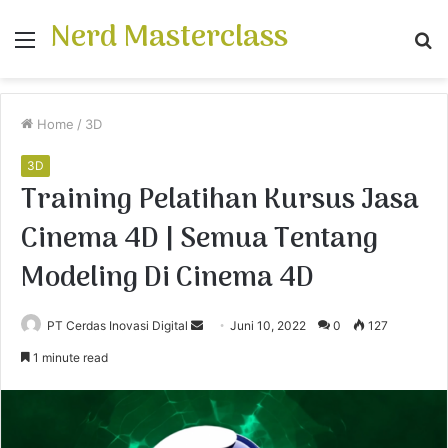
Nerd Masterclass
Menu
S
fo
Home
/
3D
3D
Training Pelatihan Kursus Jasa
Cinema 4D | Semua Tentang
Modeling Di Cinema 4D
PT Cerdas Inovasi Digital
S
Juni 10, 2022
0
127
e
1 minute read
n
d
a
n