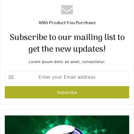
s
i
t
With Product You Purchase
e
Subscribe to our mailing list to
get the new updates!
Lorem ipsum dolor sit amet, consectetur.
E
n
t
e
r
y
o
u
r
E