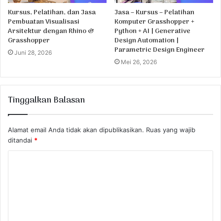
Kursus, Pelatihan, dan Jasa
Jasa – Kursus – Pelatihan
Pembuatan Visualisasi
Komputer Grasshopper +
Arsitektur dengan Rhino &
Python + AI | Generative
Grasshopper
Design Automation |
Parametric Design Engineer
Juni 28, 2026
Mei 26, 2026
Tinggalkan Balasan
Alamat email Anda tidak akan dipublikasikan.
Ruas yang wajib
ditandai
*
K
o
m
e
n