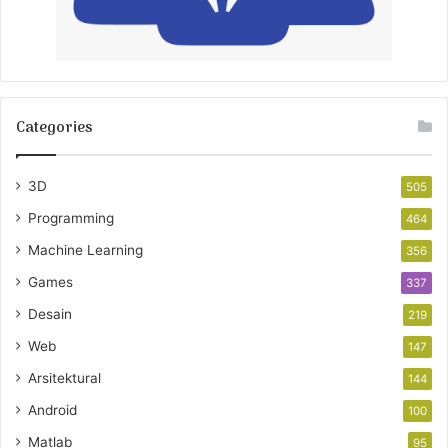
Categories
3D
505
Programming
464
Machine Learning
356
Games
337
Desain
219
Web
147
Arsitektural
144
Android
100
Matlab
95