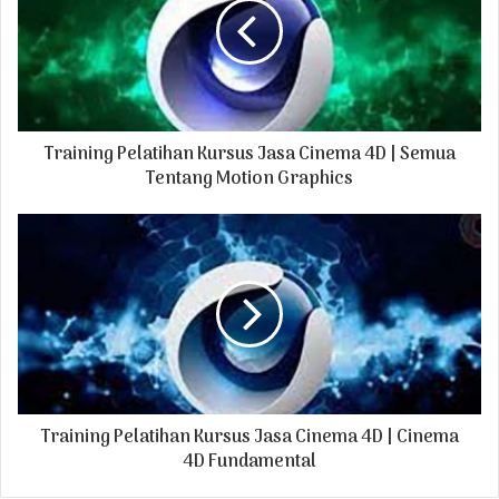
m
a
i
l
a
d
Training Pelatihan Kursus Jasa Cinema 4D | Semua
d
r
Tentang Motion Graphics
e
s
s
Training Pelatihan Kursus Jasa Cinema 4D | Cinema
4D Fundamental