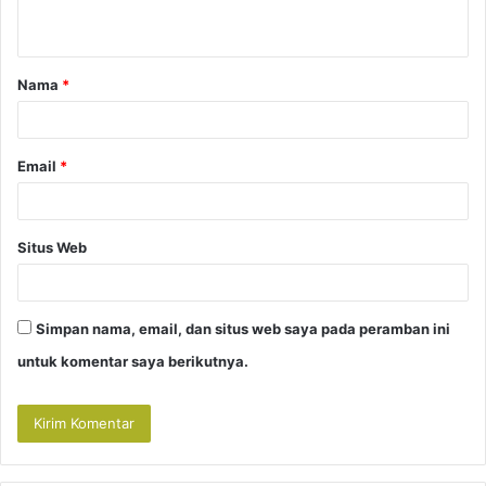
t
a
Nama
*
r
*
Email
*
Situs Web
Simpan nama, email, dan situs web saya pada peramban ini
untuk komentar saya berikutnya.