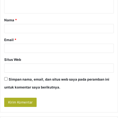
t
a
Nama
*
r
*
Email
*
Situs Web
Simpan nama, email, dan situs web saya pada peramban ini
untuk komentar saya berikutnya.