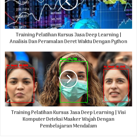
a
i
l
a
d
Training Pelatihan Kursus Jasa Deep Learning |
d
r
Analisis Dan Peramalan Deret Waktu Dengan Python
e
s
s
Training Pelatihan Kursus Jasa Deep Learning | Visi
Komputer Deteksi Masker Wajah Dengan
Pembelajaran Mendalam