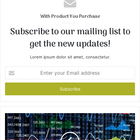
i
t
With Product You Purchase
e
Subscribe to our mailing list to
get the new updates!
Lorem ipsum dolor sit amet, consectetur.
E
n
t
e
r
y
o
u
r
E
m