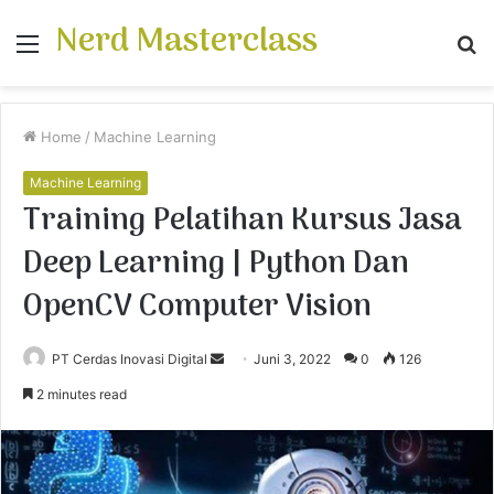
Nerd Masterclass
Menu
S
fo
Home
/
Machine Learning
Machine Learning
Training Pelatihan Kursus Jasa
Deep Learning | Python Dan
OpenCV Computer Vision
PT Cerdas Inovasi Digital
S
Juni 3, 2022
0
126
e
2 minutes read
n
d
a
n