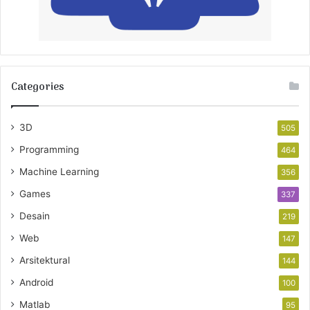
Categories
3D
505
Programming
464
Machine Learning
356
Games
337
Desain
219
Web
147
Arsitektural
144
Android
100
Matlab
95