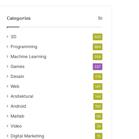
Categories
3D
505
Programming
464
Machine Learning
356
Games
337
Desain
219
Web
147
Arsitektural
144
Android
100
Matlab
95
Video
34
Digital Marketing
15