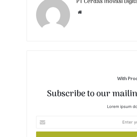
PT Cerdas Inovasi Digit
W
e
b
s
i
t
e
With Pro
Subscribe to our mailing
Lorem ipsum dol
E
n
t