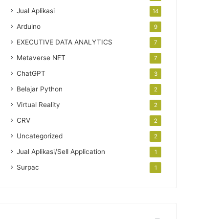
Jual Aplikasi
14
Arduino
9
EXECUTIVE DATA ANALYTICS
7
Metaverse NFT
7
ChatGPT
3
Belajar Python
2
Virtual Reality
2
CRV
2
Uncategorized
2
Jual Aplikasi/Sell Application
1
Surpac
1