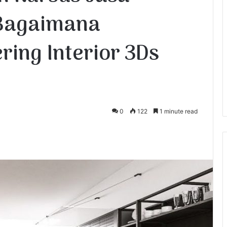
| Bagaimana
ing Interior 3Ds
0
122
1 minute read