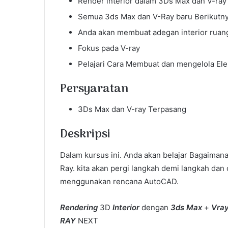
Render interior dalam 3Ds Max dan V-ray
Semua 3ds Max dan V-Ray baru Berikutn
Anda akan membuat adegan interior ruan
Fokus pada V-ray
Pelajari Cara Membuat dan mengelola E
Persyaratan
3Ds Max dan V-ray Terpasang
Deskripsi
Dalam kursus ini. Anda akan belajar Bagaiman
Ray. kita akan pergi langkah demi langkah da
menggunakan rencana AutoCAD.
Rendering
3D
Interior
dengan
3ds Max
+
Vra
RAY
NEXT