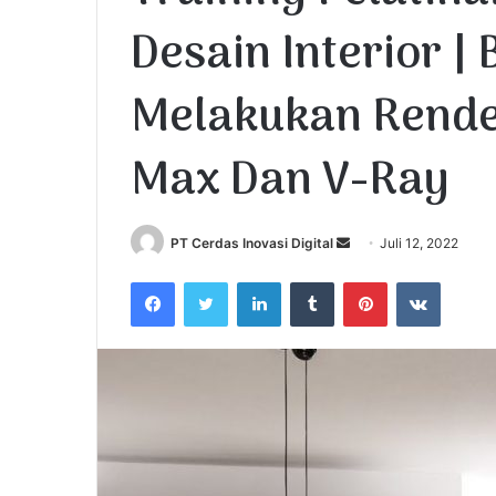
Desain Interior 
Melakukan Render
Max Dan V-Ray
PT Cerdas Inovasi Digital
S
Juli 12, 2022
e
Facebook
Twitter
LinkedIn
Tumblr
Pinterest
VKontakte
n
d
a
n
e
m
a
i