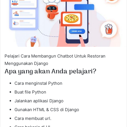
e
m
a
i
l
Pelajari Cara Membangun Chatbot Untuk Restoran
Menggunakan Django
Apa yang akan Anda pelajari?
Cara menginstal Python
Buat file Python
Jalankan aplikasi Django
Gunakan HTML & CSS di Django
Cara membuat url.