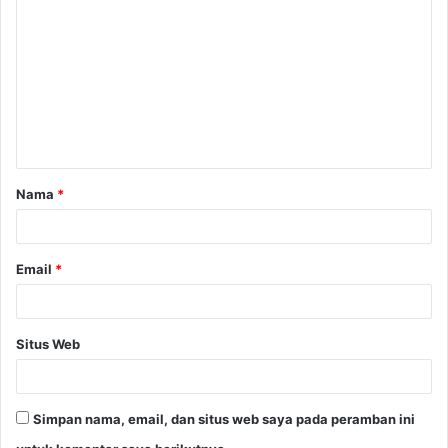
o
m
e
n
t
a
Nama
*
r
*
Email
*
Situs Web
Simpan nama, email, dan situs web saya pada peramban ini