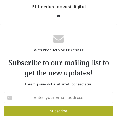
PT Cerdas Inovasi Digital
W
e
b
s
i
t
With Product You Purchase
e
Subscribe to our mailing list to
get the new updates!
Lorem ipsum dolor sit amet, consectetur.
E
n
t
e
r