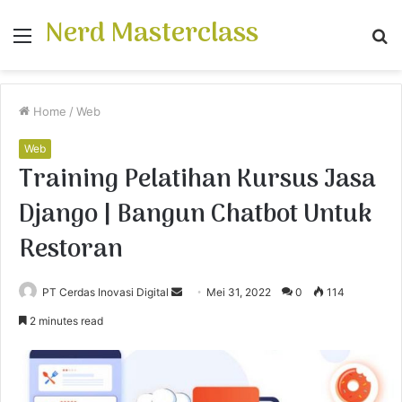
Nerd Masterclass
Menu
S
fo
Home
/
Web
Web
Training Pelatihan Kursus Jasa
Django | Bangun Chatbot Untuk
Restoran
PT Cerdas Inovasi Digital
S
Mei 31, 2022
0
114
e
2 minutes read
n
d
a
n