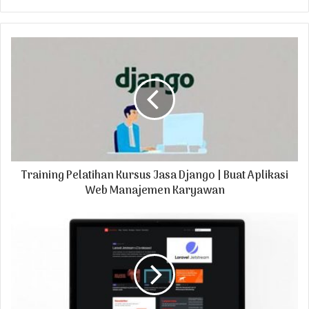
y
o
u
r
E
m
a
i
l
a
d
Training Pelatihan Kursus Jasa Django | Buat Aplikasi
d
r
Web Manajemen Karyawan
e
s
s