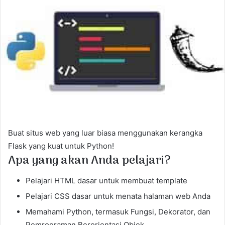
a
n
e
m
a
i
l
Buat situs web yang luar biasa menggunakan kerangka
Flask yang kuat untuk Python!
Apa yang akan Anda pelajari?
Pelajari HTML dasar untuk membuat template
Pelajari CSS dasar untuk menata halaman web Anda
Memahami Python, termasuk Fungsi, Dekorator, dan
Pemrograman Berorientasi Objek