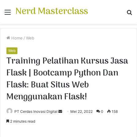
Nerd Masterclass
Menu
S
fo
Home
/
Web
Web
Training Pelatihan Kursus Jasa
Flask | Bootcamp Python Dan
Flask: Buat Situs Web
Menggunakan Flask!
PT Cerdas Inovasi Digital
S
Mei 22, 2022
0
158
e
2 minutes read
n
d