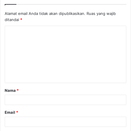
Alamat email Anda tidak akan dipublikasikan.
Ruas yang wajib
ditandai
*
K
o
m
e
n
t
a
Nama
*
r
*
Email
*