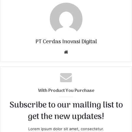
PT Cerdas Inovasi Digital
W
e
b
s
i
t
With Product You Purchase
e
Subscribe to our mailing list to
get the new updates!
Lorem ipsum dolor sit amet, consectetur.