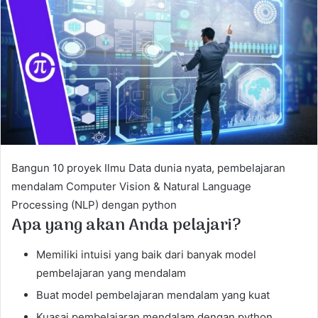
a
n
e
m
a
i
l
Bangun 10 proyek Ilmu Data dunia nyata, pembelajaran
mendalam Computer Vision & Natural Language
Processing (NLP) dengan python
Apa yang akan Anda pelajari?
Memiliki intuisi yang baik dari banyak model
pembelajaran yang mendalam
Buat model pembelajaran mendalam yang kuat
Kuasai pembelajaran mendalam dengan python