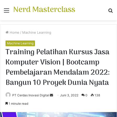
Nerd Masterclass
Menu
S
fo
Home
/
Machine Learning
Machine Learning
Training Pelatihan Kursus Jasa
Komputer Vision | Bootcamp
Pembelajaran Mendalam 2022:
Bangun 10 Proyek Dunia Nyata
PT Cerdas Inovasi Digital
S
Juni 3, 2022
0
138
e
1 minute read
n
d