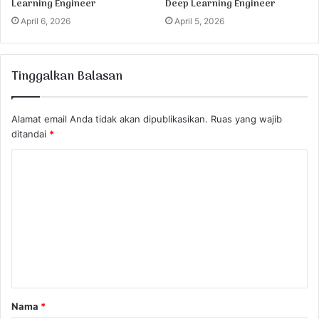
Learning Engineer
Deep Learning Engineer
April 6, 2026
April 5, 2026
Tinggalkan Balasan
Alamat email Anda tidak akan dipublikasikan.
Ruas yang wajib
ditandai
*
K
o
m
e
n
t
a
Nama
*
r