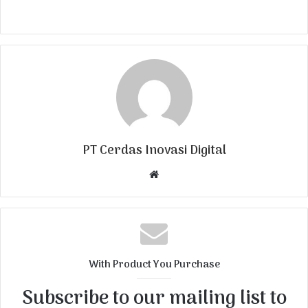
PT Cerdas Inovasi Digital
W
e
b
s
i
t
With Product You Purchase
e
Subscribe to our mailing list to