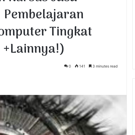
| Pembelajaran
omputer Tingkat
, +Lainnya!)
0
141
3 minutes read