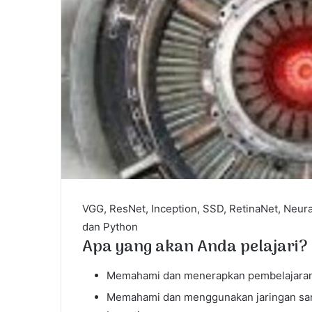
l
VGG, ResNet, Inception, SSD, RetinaNet, Neura
dan Python
Apa yang akan Anda pelajari?
Memahami dan menerapkan pembelajaran
Memahami dan menggunakan jaringan sara