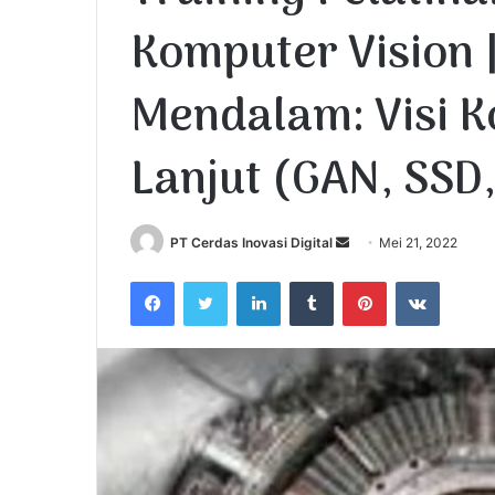
Komputer Vision 
Mendalam: Visi K
Lanjut (GAN, SSD
PT Cerdas Inovasi Digital
S
Mei 21, 2022
e
Facebook
Twitter
LinkedIn
Tumblr
Pinterest
VKontakte
n
d
a
n
e
m
a
i