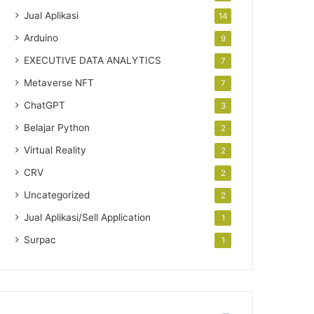
Jual Aplikasi
14
Arduino
9
EXECUTIVE DATA ANALYTICS
7
Metaverse NFT
7
ChatGPT
3
Belajar Python
2
Virtual Reality
2
CRV
2
Uncategorized
2
Jual Aplikasi/Sell Application
1
Surpac
1