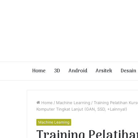
Home
3D
Android
Arsitek
Desain
Home
/
Machine Learning
/
Training Pelatihan Kur
Komputer Tingkat Lanjut (GAN, SSD, +Lainnya!)
Machine Learning
Training Pelatih