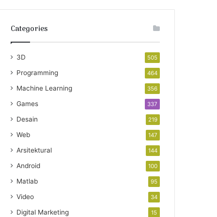
Categories
3D
505
Programming
464
Machine Learning
356
Games
337
Desain
219
Web
147
Arsitektural
144
Android
100
Matlab
95
Video
34
Digital Marketing
15