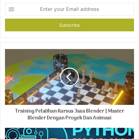
E
n
t
e
r
y
o
u
r
E
m
a
i
l
a
d
Training Pelatihan Kursus Jasa Blender | Master
d
r
Blender Dengan Proyek Dan Animasi
e
s
s