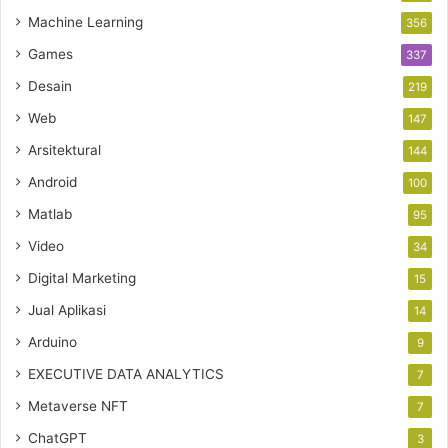
Machine Learning
356
Games
337
Desain
219
Web
147
Arsitektural
144
Android
100
Matlab
95
Video
34
Digital Marketing
15
Jual Aplikasi
14
Arduino
9
EXECUTIVE DATA ANALYTICS
7
Metaverse NFT
7
ChatGPT
3