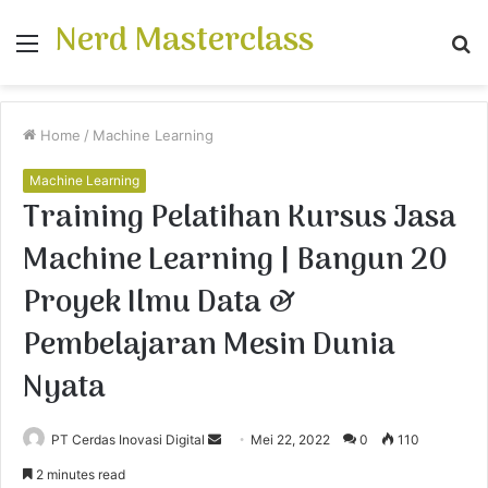
Nerd Masterclass
Menu
S
fo
Home
/
Machine Learning
Machine Learning
Training Pelatihan Kursus Jasa
Machine Learning | Bangun 20
Proyek Ilmu Data &
Pembelajaran Mesin Dunia
Nyata
PT Cerdas Inovasi Digital
S
Mei 22, 2022
0
110
e
2 minutes read