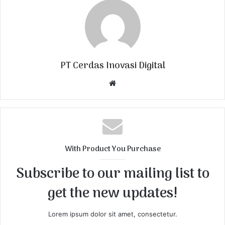
PT Cerdas Inovasi Digital
W
e
b
s
i
t
With Product You Purchase
e
Subscribe to our mailing list to
get the new updates!
Lorem ipsum dolor sit amet, consectetur.