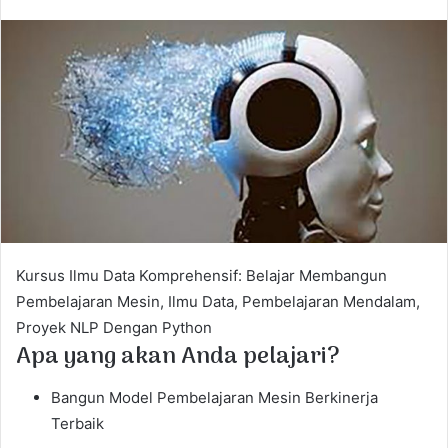
n
d
a
n
e
m
a
i
l
Kursus Ilmu Data Komprehensif: Belajar Membangun
Pembelajaran Mesin, Ilmu Data, Pembelajaran Mendalam,
Proyek NLP Dengan Python
Apa yang akan Anda pelajari?
Bangun Model Pembelajaran Mesin Berkinerja
Terbaik