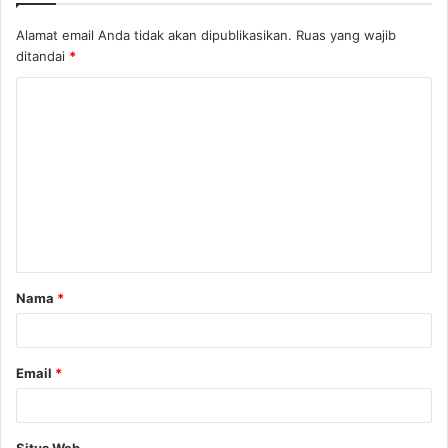
Alamat email Anda tidak akan dipublikasikan.
Ruas yang wajib
ditandai
*
K
o
m
e
n
t
a
Nama
*
r
*
Email
*
Situs Web