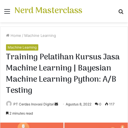
Nerd Masterclass
Menu
S
fo
Home
/
Machine Learning
Machine Learning
Training Pelatihan Kursus Jasa
Machine Learning | Bayesian
Machine Learning Python: A/B
Testing
PT Cerdas Inovasi Digital
S
Agustus 8, 2022
0
117
e
2 minutes read
n
d