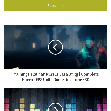
t
e
r
y
o
u
r
E
m
a
i
l
a
d
Training Pelatihan Kursus Jasa Unity | Complete
d
r
Horror FPS Unity Game Developer 3D
e
s
s