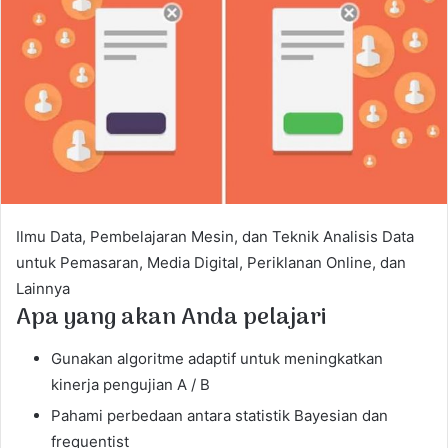
a
n
e
m
a
i
l
Ilmu Data, Pembelajaran Mesin, dan Teknik Analisis Data
untuk Pemasaran, Media Digital, Periklanan Online, dan
Lainnya
Apa yang akan Anda pelajari
Gunakan algoritme adaptif untuk meningkatkan
kinerja pengujian A / B
Pahami perbedaan antara statistik Bayesian dan
frequentist