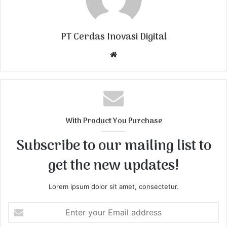
PT Cerdas Inovasi Digital
W
e
b
s
i
t
With Product You Purchase
e
Subscribe to our mailing list to
get the new updates!
Lorem ipsum dolor sit amet, consectetur.
E
n