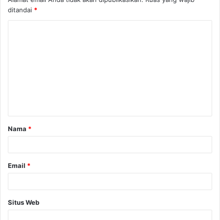
ditandai
*
K
o
m
e
n
t
a
Nama
*
r
*
Email
*
Situs Web