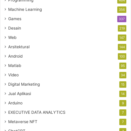
Programming
464
Machine Learning
356
Games
337
Desain
219
Web
147
Arsitektural
144
Android
100
Matlab
95
Video
34
Digital Marketing
15
Jual Aplikasi
14
Arduino
9
EXECUTIVE DATA ANALYTICS
7
Metaverse NFT
7