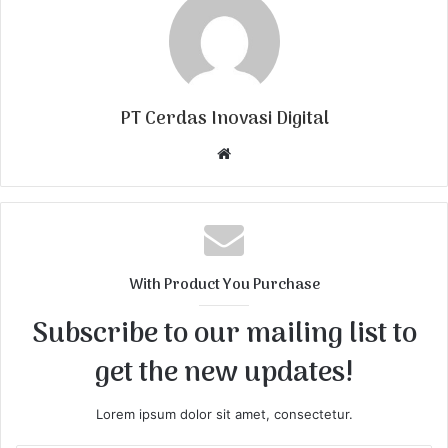
PT Cerdas Inovasi Digital
W
e
b
s
i
t
With Product You Purchase
e
Subscribe to our mailing list to
get the new updates!
Lorem ipsum dolor sit amet, consectetur.