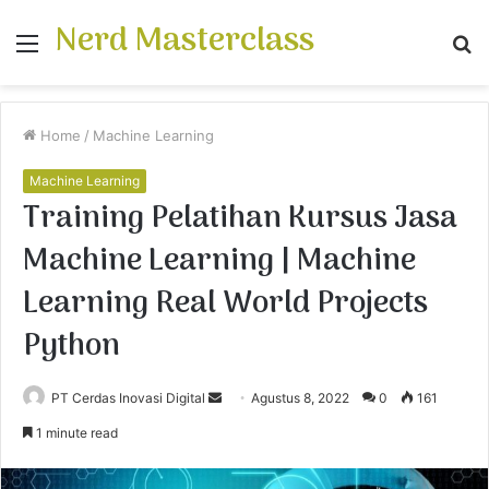
Nerd Masterclass
Menu
S
fo
Home
/
Machine Learning
Machine Learning
Training Pelatihan Kursus Jasa
Machine Learning | Machine
Learning Real World Projects
Python
PT Cerdas Inovasi Digital
S
Agustus 8, 2022
0
161
e
1 minute read
n
d