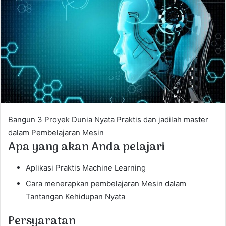
a
n
e
m
a
i
l
Bangun 3 Proyek Dunia Nyata Praktis dan jadilah master
dalam Pembelajaran Mesin
Apa yang akan Anda pelajari
Aplikasi Praktis Machine Learning
Cara menerapkan pembelajaran Mesin dalam
Tantangan Kehidupan Nyata
Persyaratan