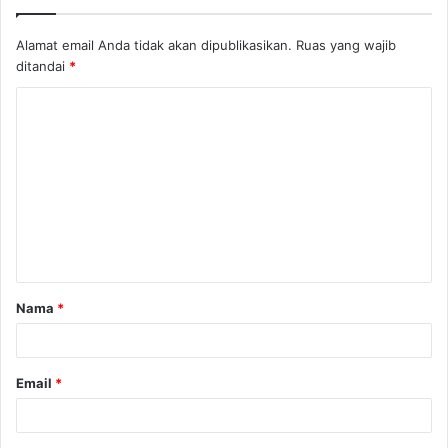
Alamat email Anda tidak akan dipublikasikan.
Ruas yang wajib
ditandai
*
K
o
m
e
n
t
a
Nama
*
r
*
Email
*