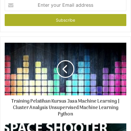
E
n
t
e
r
y
o
u
r
E
m
a
i
l
a
d
Training Pelatihan Kursus Jasa Machine Learning |
d
r
Cluster Analysis Unsupervised Machine Learning
e
Python
s
s